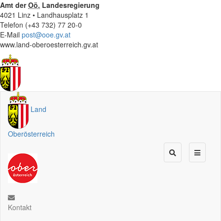
Amt der
Oö.
Landesregierung
4021 Linz • Landhausplatz 1
Telefon (+43 732) 77 20-0
E-Mail
post@ooe.gv.at
www.land-oberoesterreich.gv.at
Land
Oberösterreich
Kontakt