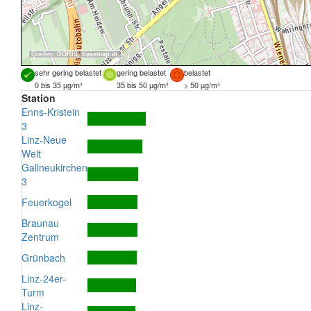
Quellen:
DORIS
,
basemap.at
sehr gering belastet
gering belastet
belastet
0 bis 35 µg/m³
35 bis 50 µg/m³
> 50 µg/m³
Station
Enns-Kristein
3
Linz-Neue
Welt
Gallneukirchen
3
Feuerkogel
Braunau
Zentrum
Grünbach
Linz-24er-
Turm
Linz-