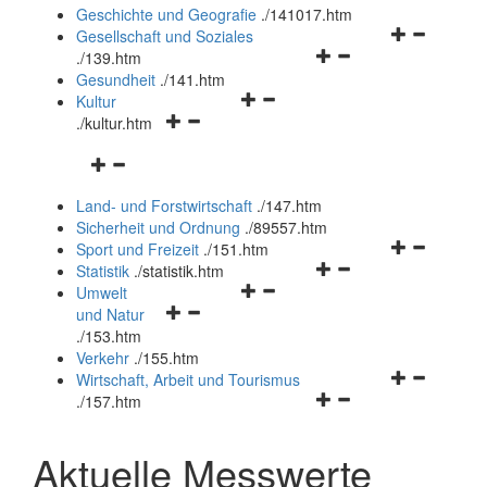
und
Geschichte und Geografie
.
/141017.htm
schließen
Navigationsm
Gesellschaft und Soziales
Navigationsmenü
öffnen
.
/139.htm
öffnen
und
Gesundheit
.
/141.htm
Navigationsmenü
und
schließen
Kultur
Navigationsmenü
öffnen
schließen
.
/kultur.htm
öffnen
und
Navigationsmenü
und
schließen
öffnen
schließen
Land- und Forstwirtschaft
.
/147.htm
und
Sicherheit und Ordnung
.
/89557.htm
schließen
Navigationsm
Sport und Freizeit
.
/151.htm
Navigationsmenü
öffnen
Statistik
.
/statistik.htm
Navigationsmenü
öffnen
und
Umwelt
Navigationsmenü
öffnen
und
schließen
und Natur
öffnen
und
schließen
.
/153.htm
und
schließen
Verkehr
.
/155.htm
schließen
Navigationsm
Wirtschaft, Arbeit und Tourismus
Navigationsmenü
öffnen
.
/157.htm
öffnen
und
und
schließen
Aktuelle Messwerte
schließen