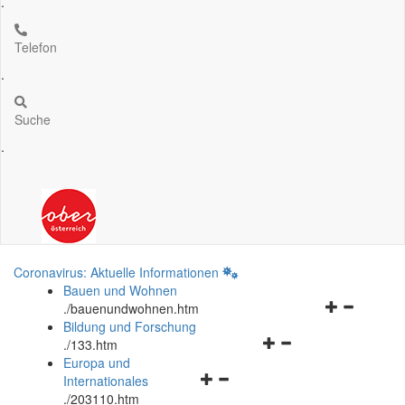
.
Telefon
.
Suche
.
Coronavirus: Aktuelle Informationen
Bauen und Wohnen
Navigationsm
.
/bauenundwohnen.htm
öffnen
Bildung und Forschung
Navigationsmenü
und
.
/133.htm
öffnen
schließen
Europa und
Navigationsmenü
und
Internationales
öffnen
schließen
.
/203110.htm