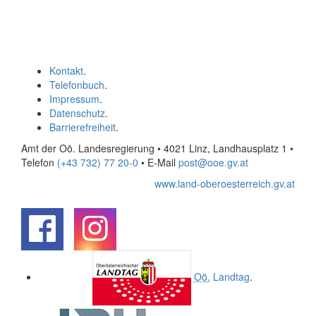
Kontakt
.
Telefonbuch
.
Impressum
.
Datenschutz
.
Barrierefreiheit
.
Amt der Oö. Landesregierung • 4021 Linz, Landhausplatz 1
•
Telefon
(+43 732) 77 20-0
• E-Mail
post@ooe.gv.at
www.land-oberoesterreich.gv.at
.
.
Oö.
Landtag
.