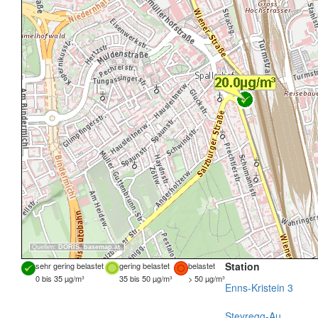
Quellen:
DORIS
,
basemap.at
Station
sehr gering belastet
gering belastet
belastet
0 bis 35 µg/m³
35 bis 50 µg/m³
> 50 µg/m³
Enns-Kristein 3
Steyregg-Au