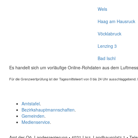
Wels
Haag am Hausruck
Vöcklabruck
Lenzing 3
Bad Ischl
Es handelt sich um vorläufige Online-Rohdaten aus dem Luftmess
Für die Grenzwertprüfung ist der Tagesmittelwert von 0 bis 24 Uhr ausschlaggebend. Der
Amtstafel
.
Bezirkshauptmannschaften
.
Gemeinden
.
Medienservice
.
Amt der Oö. Landesregierung • 4021 Linz, Landhausplatz 1
• Tel