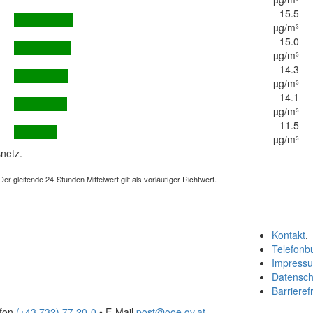
15.5
µg/m³
15.0
µg/m³
14.3
µg/m³
14.1
µg/m³
11.5
µg/m³
netz.
 gleitende 24-Stunden Mittelwert gilt als vorläufiger Richtwert.
Kontakt
.
Telefonb
Impress
Datensch
Barrierefr
efon
(+43 732) 77 20-0
• E-Mail
post@ooe.gv.at