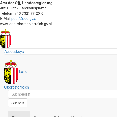
Amt der
Oö.
Landesregierung
4021 Linz • Landhausplatz 1
Telefon (+43 732) 77 20-0
E-Mail
post@ooe.gv.at
www.land-oberoesterreich.gv.at
Accesskeys
Land
Oberösterreich
Schnellsuche
Schnellsuche
Suchen