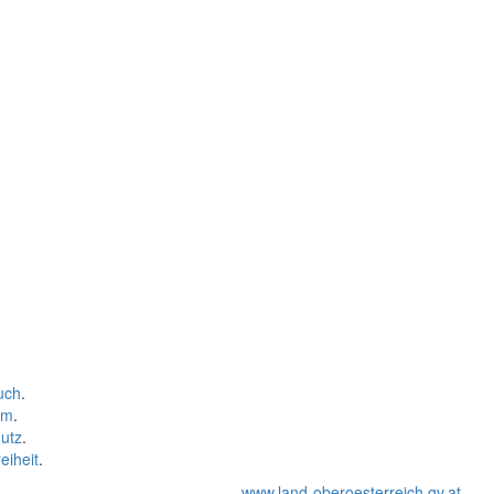
uch
.
um
.
utz
.
eiheit
.
www.land-oberoesterreich.gv.at