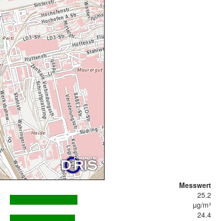
Messwert
25.2
µg/m³
24.4