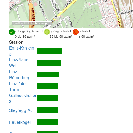
Quellen:
DORIS
,
basemap.at
sehr gering belastet
gering belastet
belastet
0 bis 35 µg/m³
35 bis 50 µg/m³
> 50 µg/m³
Station
Enns-Kristein
3
Linz-Neue
Welt
Linz-
Römerberg
Linz-24er-
Turm
Gallneukirchen
3
Steyregg-Au
Feuerkogel