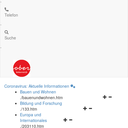
.
Telefon
.
Suche
.
Coronavirus: Aktuelle Informationen
Bauen und Wohnen
Navigationsm
.
/bauenundwohnen.htm
öffnen
Bildung und Forschung
Navigationsmenü
und
.
/133.htm
öffnen
schließen
Europa und
Navigationsmenü
und
Internationales
öffnen
schließen
.
/203110.htm