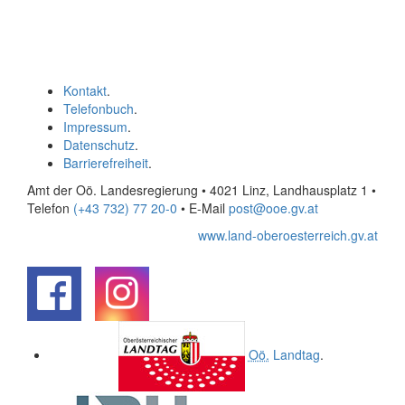
Kontakt
.
Telefonbuch
.
Impressum
.
Datenschutz
.
Barrierefreiheit
.
Amt der Oö. Landesregierung • 4021 Linz, Landhausplatz 1
•
Telefon
(+43 732) 77 20-0
• E-Mail
post@ooe.gv.at
www.land-oberoesterreich.gv.at
.
.
Oö.
Landtag
.