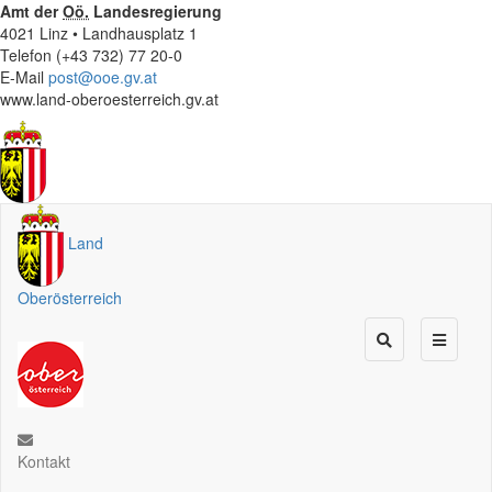
Amt der
Oö.
Landesregierung
4021 Linz • Landhausplatz 1
Telefon (+43 732) 77 20-0
E-Mail
post@ooe.gv.at
www.land-oberoesterreich.gv.at
Land
Oberösterreich
Kontakt