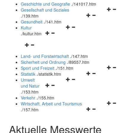
und
Geschichte und Geografie
.
/141017.htm
schließen
Navigationsm
Gesellschaft und Soziales
Navigationsmenü
öffnen
.
/139.htm
öffnen
und
Gesundheit
.
/141.htm
Navigationsmenü
und
schließen
Kultur
Navigationsmenü
öffnen
schließen
.
/kultur.htm
öffnen
und
Navigationsmenü
und
schließen
öffnen
schließen
Land- und Forstwirtschaft
.
/147.htm
und
Sicherheit und Ordnung
.
/89557.htm
schließen
Navigationsm
Sport und Freizeit
.
/151.htm
Navigationsmenü
öffnen
Statistik
.
/statistik.htm
Navigationsmenü
öffnen
und
Umwelt
Navigationsmenü
öffnen
und
schließen
und Natur
öffnen
und
schließen
.
/153.htm
und
schließen
Verkehr
.
/155.htm
schließen
Navigationsm
Wirtschaft, Arbeit und Tourismus
Navigationsmenü
öffnen
.
/157.htm
öffnen
und
und
schließen
Aktuelle Messwerte
schließen