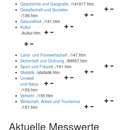
und
Geschichte und Geografie
.
/141017.htm
schließen
Navigationsm
Gesellschaft und Soziales
Navigationsmenü
öffnen
.
/139.htm
öffnen
und
Gesundheit
.
/141.htm
Navigationsmenü
und
schließen
Kultur
Navigationsmenü
öffnen
schließen
.
/kultur.htm
öffnen
und
Navigationsmenü
und
schließen
öffnen
schließen
Land- und Forstwirtschaft
.
/147.htm
und
Sicherheit und Ordnung
.
/89557.htm
schließen
Navigationsm
Sport und Freizeit
.
/151.htm
Navigationsmenü
öffnen
Statistik
.
/statistik.htm
Navigationsmenü
öffnen
und
Umwelt
Navigationsmenü
öffnen
und
schließen
und Natur
öffnen
und
schließen
.
/153.htm
und
schließen
Verkehr
.
/155.htm
schließen
Navigationsm
Wirtschaft, Arbeit und Tourismus
Navigationsmenü
öffnen
.
/157.htm
öffnen
und
und
schließen
Aktuelle Messwerte
schließen