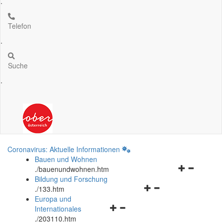
.
Telefon
.
Suche
.
Coronavirus: Aktuelle Informationen
Bauen und Wohnen
Navigationsm
.
/bauenundwohnen.htm
öffnen
Bildung und Forschung
Navigationsmenü
und
.
/133.htm
öffnen
schließen
Europa und
Navigationsmenü
und
Internationales
öffnen
schließen
.
/203110.htm