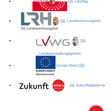
Oö.
Landtag
.
Oö.
Landesrechnungshof
.
Oö.
Landesverwaltungsgericht
.
Europe Direct
OÖ
.
Oö.
Zukunftsakademie
.