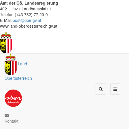
Amt der
Oö.
Landesregierung
4021 Linz • Landhausplatz 1
Telefon (+43 732) 77 20-0
E-Mail
post@ooe.gv.at
www.land-oberoesterreich.gv.at
Land
Oberösterreich
Kontakt