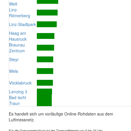
Welt
Linz-
Römerberg
Linz-Stadtpark
Haag am
Hausruck
Braunau
Zentrum
Steyr
Wels
Vöcklabruck
Lenzing 3
Bad Ischl
Traun
Es handelt sich um vorläufige Online-Rohdaten aus dem
Luftmessnetz.
Für die Grenzwertprüfung ist der Tagesmittelwert von 0 bis 24 Uhr