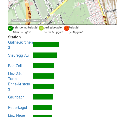
Quellen:
DORIS
,
basemap.at
sehr gering belastet
gering belastet
belastet
0 bis 35 µg/m³
35 bis 50 µg/m³
> 50 µg/m³
Station
Gallneukirchen
3
Steyregg-Au
Bad Zell
Linz-24er-
Turm
Enns-Kristein
3
Grünbach
Feuerkogel
Linz-Neue