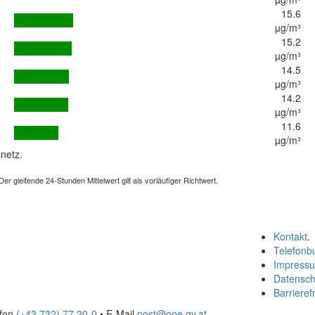
15.6
µg/m³
15.2
µg/m³
14.5
µg/m³
14.2
µg/m³
11.6
µg/m³
netz.
 gleitende 24-Stunden Mittelwert gilt als vorläufiger Richtwert.
Kontakt
.
Telefonb
Impress
Datensch
Barrierefr
efon
(+43 732) 77 20-0
• E-Mail
post@ooe.gv.at