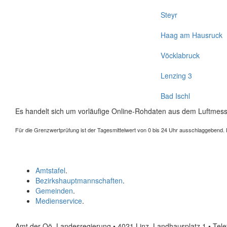
Steyr
Haag am Hausruck
Vöcklabruck
Lenzing 3
Bad Ischl
Es handelt sich um vorläufige Online-Rohdaten aus dem Luftmess
Für die Grenzwertprüfung ist der Tagesmittelwert von 0 bis 24 Uhr ausschlaggebend. Der
Amtstafel
.
Bezirkshauptmannschaften
.
Gemeinden
.
Medienservice
.
Amt der Oö. Landesregierung • 4021 Linz, Landhausplatz 1
• Tel