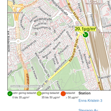
Quellen:
DORIS
,
basemap.at
Station
sehr gering belastet
gering belastet
belastet
0 bis 35 µg/m³
35 bis 50 µg/m³
> 50 µg/m³
Enns-Kristein 3
Steyregg-Au