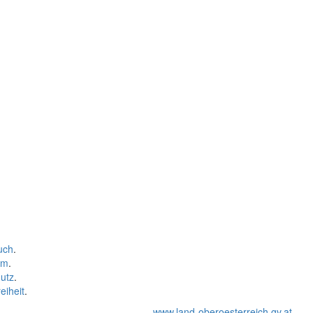
uch
.
um
.
utz
.
eiheit
.
www.land-oberoesterreich.gv.at