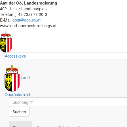
Amt der
Oö.
Landesregierung
4021 Linz • Landhausplatz 1
Telefon (+43 732) 77 20-0
E-Mail
post@ooe.gv.at
www.land-oberoesterreich.gv.at
Accesskeys
Land
Oberösterreich
Schnellsuche
Schnellsuche
Suchen