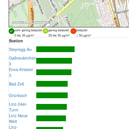
Quellen:
DORIS
,
basemap.at
sehr gering belastet
gering belastet
belastet
0 bis 35 µg/m³
35 bis 50 µg/m³
> 50 µg/m³
Station
Steyregg-Au
Gallneukirchen
3
Enns-Kristein
3
Bad Zell
Grünbach
Linz-24er-
Turm
Linz-Neue
Welt
Linz-