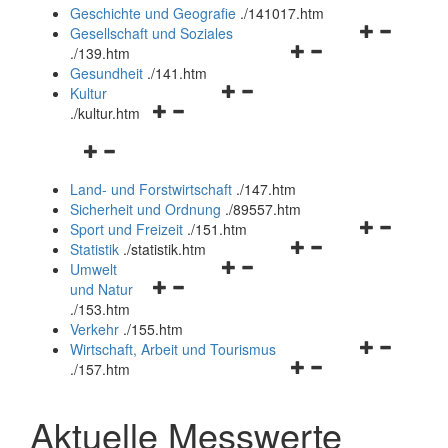
und
Geschichte und Geografie
.
/141017.htm
schließen
Navigationsm
Gesellschaft und Soziales
Navigationsmenü
öffnen
.
/139.htm
öffnen
und
Gesundheit
.
/141.htm
Navigationsmenü
und
schließen
Kultur
Navigationsmenü
öffnen
schließen
.
/kultur.htm
öffnen
und
Navigationsmenü
und
schließen
öffnen
schließen
Land- und Forstwirtschaft
.
/147.htm
und
Sicherheit und Ordnung
.
/89557.htm
schließen
Navigationsm
Sport und Freizeit
.
/151.htm
Navigationsmenü
öffnen
Statistik
.
/statistik.htm
Navigationsmenü
öffnen
und
Umwelt
Navigationsmenü
öffnen
und
schließen
und Natur
öffnen
und
schließen
.
/153.htm
und
schließen
Verkehr
.
/155.htm
schließen
Navigationsm
Wirtschaft, Arbeit und Tourismus
Navigationsmenü
öffnen
.
/157.htm
öffnen
und
und
schließen
Aktuelle Messwerte
schließen