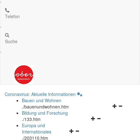
.
Telefon
.
Suche
.
Coronavirus: Aktuelle Informationen
Bauen und Wohnen
Navigationsm
.
/bauenundwohnen.htm
öffnen
Bildung und Forschung
Navigationsmenü
und
.
/133.htm
öffnen
schließen
Europa und
Navigationsmenü
und
Internationales
öffnen
schließen
.
/203110.htm