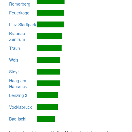
Römerberg
Feuerkogel
Linz-Stadtpark
Braunau
Zentrum
Traun
Wels
Steyr
Haag am
Hausruck
Lenzing 3
Vöcklabruck
Bad Ischl