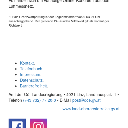
Es handelt sich um vorläufige Online-Rohdaten aus dem
Luftmessnetz.
Für die Grenzwertprüfung ist der Tagesmittelwert von 0 bis 24 Uhr
ausschlaggebend. Der gleitende 24-Stunden Mittelwert gilt als vorläufiger
Richtwert.
Kontakt
.
Telefonbuch
.
Impressum
.
Datenschutz
.
Barrierefreiheit
.
Amt der Oö. Landesregierung • 4021 Linz, Landhausplatz 1
•
Telefon
(+43 732) 77 20-0
• E-Mail
post@ooe.gv.at
www.land-oberoesterreich.gv.at