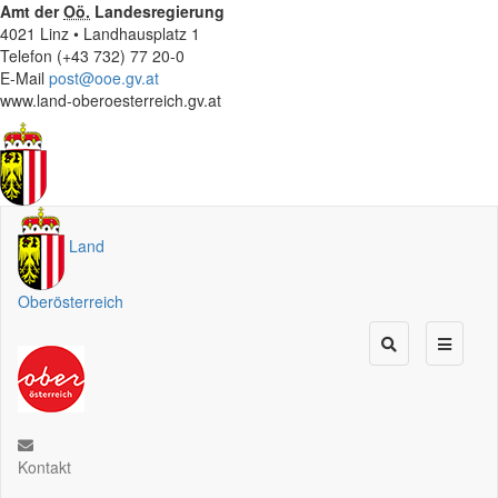
Amt der
Oö.
Landesregierung
4021 Linz • Landhausplatz 1
Telefon (+43 732) 77 20-0
E-Mail
post@ooe.gv.at
www.land-oberoesterreich.gv.at
Land
Oberösterreich
Kontakt