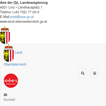
Amt der
Oö.
Landesregierung
4021 Linz • Landhausplatz 1
Telefon (+43 732) 77 20-0
E-Mail
post@ooe.gv.at
www.land-oberoesterreich.gv.at
Land
Oberösterreich
Kontakt