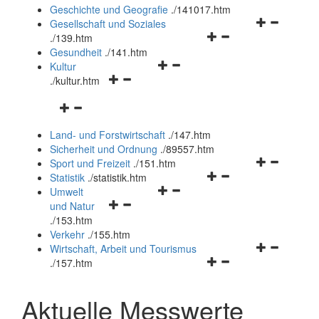
und
Geschichte und Geografie
.
/141017.htm
schließen
Navigationsm
Gesellschaft und Soziales
Navigationsmenü
öffnen
.
/139.htm
öffnen
und
Gesundheit
.
/141.htm
Navigationsmenü
und
schließen
Kultur
Navigationsmenü
öffnen
schließen
.
/kultur.htm
öffnen
und
Navigationsmenü
und
schließen
öffnen
schließen
Land- und Forstwirtschaft
.
/147.htm
und
Sicherheit und Ordnung
.
/89557.htm
schließen
Navigationsm
Sport und Freizeit
.
/151.htm
Navigationsmenü
öffnen
Statistik
.
/statistik.htm
Navigationsmenü
öffnen
und
Umwelt
Navigationsmenü
öffnen
und
schließen
und Natur
öffnen
und
schließen
.
/153.htm
und
schließen
Verkehr
.
/155.htm
schließen
Navigationsm
Wirtschaft, Arbeit und Tourismus
Navigationsmenü
öffnen
.
/157.htm
öffnen
und
und
schließen
Aktuelle Messwerte
schließen