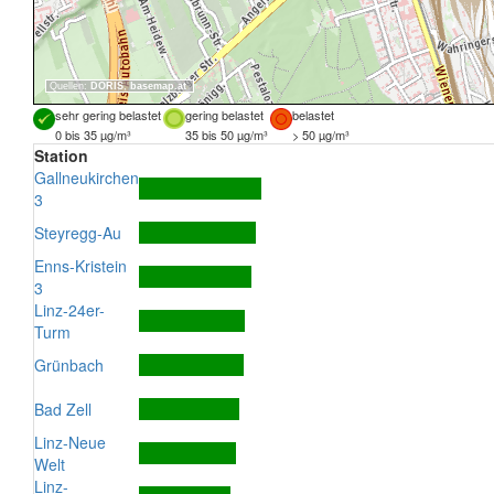
Quellen:
DORIS
,
basemap.at
sehr gering belastet
gering belastet
belastet
0 bis 35 µg/m³
35 bis 50 µg/m³
> 50 µg/m³
Station
Gallneukirchen
3
Steyregg-Au
Enns-Kristein
3
Linz-24er-
Turm
Grünbach
Bad Zell
Linz-Neue
Welt
Linz-