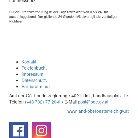
Luftmessnetz.
Für die Grenzwertprüfung ist der Tagesmittelwert von 0 bis 24 Uhr
ausschlaggebend. Der gleitende 24-Stunden Mittelwert gilt als vorläufiger
Richtwert.
Kontakt
.
Telefonbuch
.
Impressum
.
Datenschutz
.
Barrierefreiheit
.
Amt der Oö. Landesregierung • 4021 Linz, Landhausplatz 1
•
Telefon
(+43 732) 77 20-0
• E-Mail
post@ooe.gv.at
www.land-oberoesterreich.gv.at