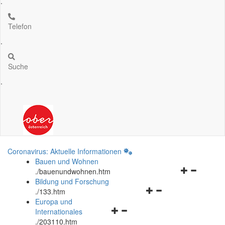
.
Telefon
.
Suche
.
Coronavirus: Aktuelle Informationen
Bauen und Wohnen
Navigationsm
.
/bauenundwohnen.htm
öffnen
Bildung und Forschung
Navigationsmenü
und
.
/133.htm
öffnen
schließen
Europa und
Navigationsmenü
und
Internationales
öffnen
schließen
.
/203110.htm