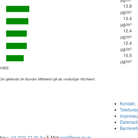
13.8
µg/m³
13.4
µg/m³
12.4
µg/m³
12.4
µg/m³
10.5
µg/m³
netz.
 gleitende 24-Stunden Mittelwert gilt als vorläufiger Richtwert.
Kontakt
.
Telefonb
Impress
Datensch
Barrierefr
efon
(+43 732) 77 20-0
• E-Mail
post@ooe.gv.at