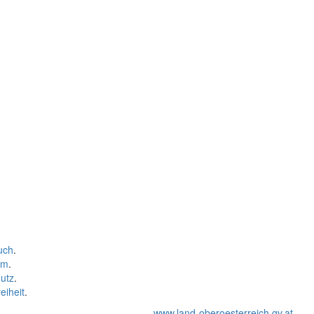
uch
.
um
.
utz
.
eiheit
.
www.land-oberoesterreich.gv.at