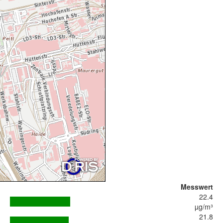
Messwert
22.4
µg/m³
21.8