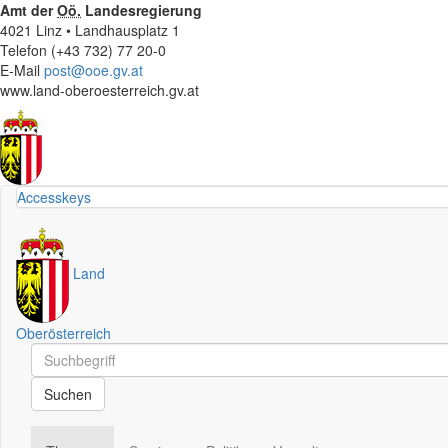
Amt der
Oö.
Landesregierung
4021 Linz • Landhausplatz 1
Telefon (+43 732) 77 20-0
E-Mail
post@ooe.gv.at
www.land-oberoesterreich.gv.at
Accesskeys
Land
Oberösterreich
Schnellsuche
Schnellsuche
Suchen