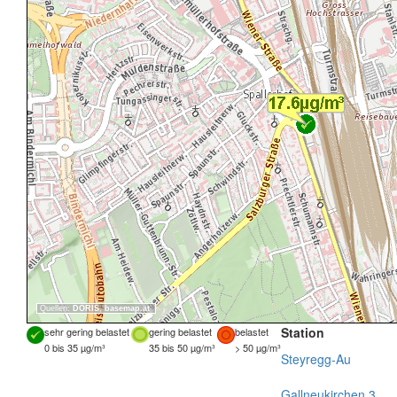
Quellen:
DORIS
,
basemap.at
Station
sehr gering belastet
gering belastet
belastet
0 bis 35 µg/m³
35 bis 50 µg/m³
> 50 µg/m³
Steyregg-Au
Gallneukirchen 3