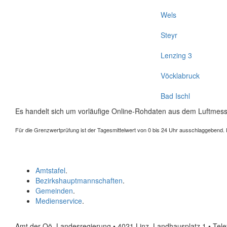
Wels
Steyr
Lenzing 3
Vöcklabruck
Bad Ischl
Es handelt sich um vorläufige Online-Rohdaten aus dem Luftmess
Für die Grenzwertprüfung ist der Tagesmittelwert von 0 bis 24 Uhr ausschlaggebend. Der
Amtstafel
.
Bezirkshauptmannschaften
.
Gemeinden
.
Medienservice
.
Amt der Oö. Landesregierung • 4021 Linz, Landhausplatz 1
• Tel