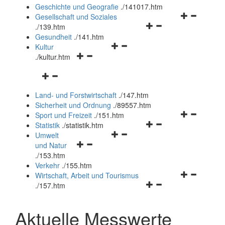
und
Geschichte und Geografie
.
/141017.htm
schließen
Navigationsm
Gesellschaft und Soziales
Navigationsmenü
öffnen
.
/139.htm
öffnen
und
Gesundheit
.
/141.htm
Navigationsmenü
und
schließen
Kultur
Navigationsmenü
öffnen
schließen
.
/kultur.htm
öffnen
und
Navigationsmenü
und
schließen
öffnen
schließen
Land- und Forstwirtschaft
.
/147.htm
und
Sicherheit und Ordnung
.
/89557.htm
schließen
Navigationsm
Sport und Freizeit
.
/151.htm
Navigationsmenü
öffnen
Statistik
.
/statistik.htm
Navigationsmenü
öffnen
und
Umwelt
Navigationsmenü
öffnen
und
schließen
und Natur
öffnen
und
schließen
.
/153.htm
und
schließen
Verkehr
.
/155.htm
schließen
Navigationsm
Wirtschaft, Arbeit und Tourismus
Navigationsmenü
öffnen
.
/157.htm
öffnen
und
und
schließen
Aktuelle Messwerte
schließen