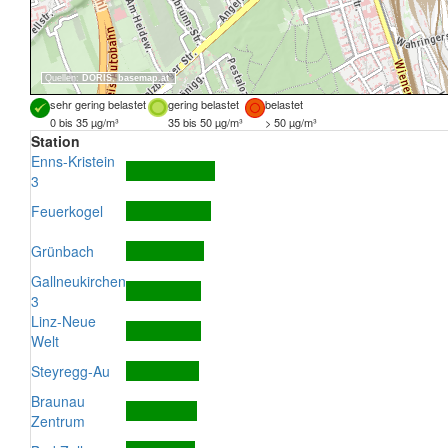
Quellen:
DORIS
,
basemap.at
sehr gering belastet
gering belastet
belastet
0 bis 35 µg/m³
35 bis 50 µg/m³
> 50 µg/m³
Station
Enns-Kristein
3
Feuerkogel
Grünbach
Gallneukirchen
3
Linz-Neue
Welt
Steyregg-Au
Braunau
Zentrum