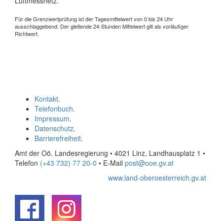
Luftmessnetz.
Für die Grenzwertprüfung ist der Tagesmittelwert von 0 bis 24 Uhr
ausschlaggebend. Der gleitende 24-Stunden Mittelwert gilt als vorläufiger
Richtwert.
Kontakt
.
Telefonbuch
.
Impressum
.
Datenschutz
.
Barrierefreiheit
.
Amt der Oö. Landesregierung • 4021 Linz, Landhausplatz 1
•
Telefon
(+43 732) 77 20-0
• E-Mail
post@ooe.gv.at
www.land-oberoesterreich.gv.at