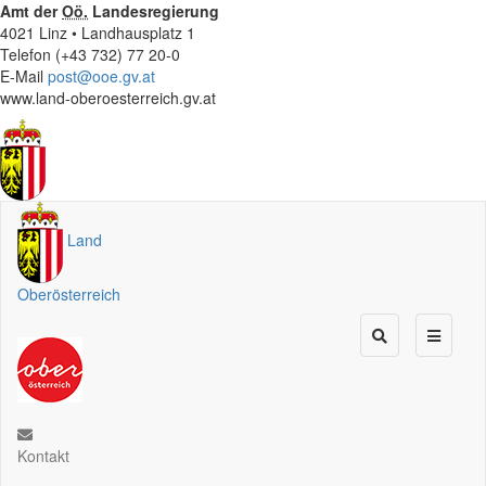
Amt der
Oö.
Landesregierung
4021 Linz • Landhausplatz 1
Telefon (+43 732) 77 20-0
E-Mail
post@ooe.gv.at
www.land-oberoesterreich.gv.at
Land
Oberösterreich
Kontakt