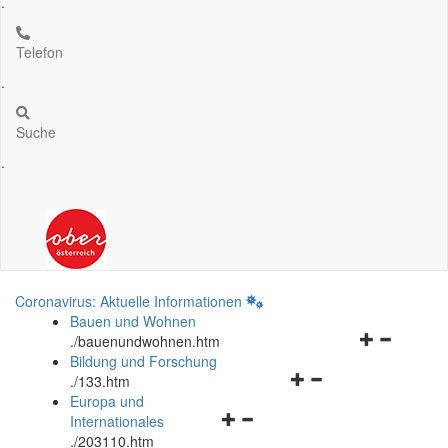
.
Telefon
.
Suche
.
Coronavirus: Aktuelle Informationen
Bauen und Wohnen
Navigationsm
.
/bauenundwohnen.htm
öffnen
Bildung und Forschung
Navigationsmenü
und
.
/133.htm
öffnen
schließen
Europa und
Navigationsmenü
und
Internationales
öffnen
schließen
.
/203110.htm