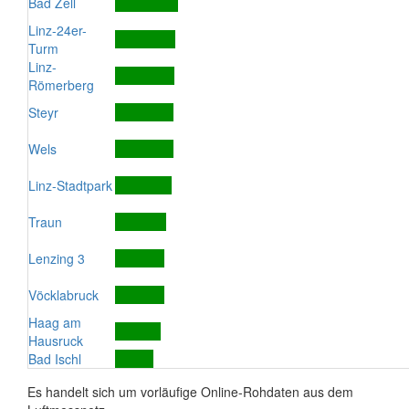
Bad Zell
Linz-24er-
Turm
Linz-
Römerberg
Steyr
Wels
Linz-Stadtpark
Traun
Lenzing 3
Vöcklabruck
Haag am
Hausruck
Bad Ischl
Es handelt sich um vorläufige Online-Rohdaten aus dem