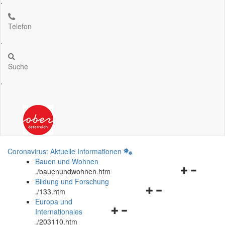
.
Telefon
.
Suche
.
Coronavirus: Aktuelle Informationen
Bauen und Wohnen
Navigationsm
.
/bauenundwohnen.htm
öffnen
Bildung und Forschung
Navigationsmenü
und
.
/133.htm
öffnen
schließen
Europa und
Navigationsmenü
und
Internationales
öffnen
schließen
.
/203110.htm