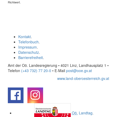
Richtwert.
Kontakt
.
Telefonbuch
.
Impressum
.
Datenschutz
.
Barrierefreiheit
.
Amt der Oö. Landesregierung • 4021 Linz, Landhausplatz 1
•
Telefon
(+43 732) 77 20-0
• E-Mail
post@ooe.gv.at
www.land-oberoesterreich.gv.at
.
.
Oö.
Landtag
.