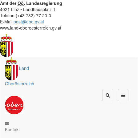
Amt der
Oö.
Landesregierung
4021 Linz • Landhausplatz 1
Telefon (+43 732) 77 20-0
E-Mail
post@ooe.gv.at
www.land-oberoesterreich.gv.at
Land
Oberösterreich
Kontakt