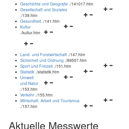
und
Geschichte und Geografie
.
/141017.htm
schließen
Navigationsm
Gesellschaft und Soziales
Navigationsmenü
öffnen
.
/139.htm
öffnen
und
Gesundheit
.
/141.htm
Navigationsmenü
und
schließen
Kultur
Navigationsmenü
öffnen
schließen
.
/kultur.htm
öffnen
und
Navigationsmenü
und
schließen
öffnen
schließen
Land- und Forstwirtschaft
.
/147.htm
und
Sicherheit und Ordnung
.
/89557.htm
schließen
Navigationsm
Sport und Freizeit
.
/151.htm
Navigationsmenü
öffnen
Statistik
.
/statistik.htm
Navigationsmenü
öffnen
und
Umwelt
Navigationsmenü
öffnen
und
schließen
und Natur
öffnen
und
schließen
.
/153.htm
und
schließen
Verkehr
.
/155.htm
schließen
Navigationsm
Wirtschaft, Arbeit und Tourismus
Navigationsmenü
öffnen
.
/157.htm
öffnen
und
und
schließen
Aktuelle Messwerte
schließen