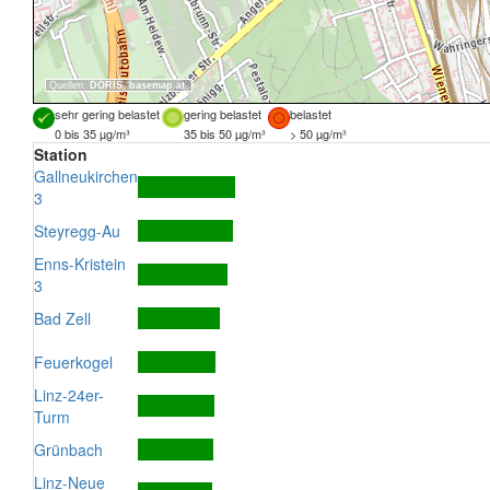
Quellen:
DORIS
,
basemap.at
sehr gering belastet
gering belastet
belastet
0 bis 35 µg/m³
35 bis 50 µg/m³
> 50 µg/m³
Station
Gallneukirchen
3
Steyregg-Au
Enns-Kristein
3
Bad Zell
Feuerkogel
Linz-24er-
Turm
Grünbach
Linz-Neue