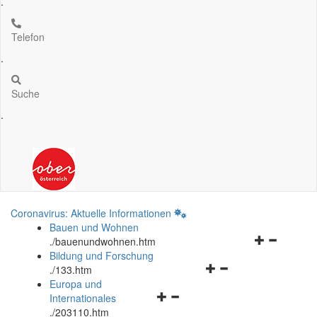
.
Telefon
.
Suche
.
Coronavirus: Aktuelle Informationen
Bauen und Wohnen
Navigationsm
.
/bauenundwohnen.htm
öffnen
Bildung und Forschung
Navigationsmenü
und
.
/133.htm
öffnen
schließen
Europa und
Navigationsmenü
und
Internationales
öffnen
schließen
.
/203110.htm