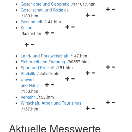
und
Geschichte und Geografie
.
/141017.htm
schließen
Navigationsm
Gesellschaft und Soziales
Navigationsmenü
öffnen
.
/139.htm
öffnen
und
Gesundheit
.
/141.htm
Navigationsmenü
und
schließen
Kultur
Navigationsmenü
öffnen
schließen
.
/kultur.htm
öffnen
und
Navigationsmenü
und
schließen
öffnen
schließen
Land- und Forstwirtschaft
.
/147.htm
und
Sicherheit und Ordnung
.
/89557.htm
schließen
Navigationsm
Sport und Freizeit
.
/151.htm
Navigationsmenü
öffnen
Statistik
.
/statistik.htm
Navigationsmenü
öffnen
und
Umwelt
Navigationsmenü
öffnen
und
schließen
und Natur
öffnen
und
schließen
.
/153.htm
und
schließen
Verkehr
.
/155.htm
schließen
Navigationsm
Wirtschaft, Arbeit und Tourismus
Navigationsmenü
öffnen
.
/157.htm
öffnen
und
und
schließen
Aktuelle Messwerte
schließen