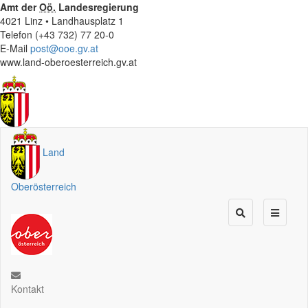
Amt der
Oö.
Landesregierung
4021 Linz • Landhausplatz 1
Telefon (+43 732) 77 20-0
E-Mail
post@ooe.gv.at
www.land-oberoesterreich.gv.at
Land
Oberösterreich
Kontakt