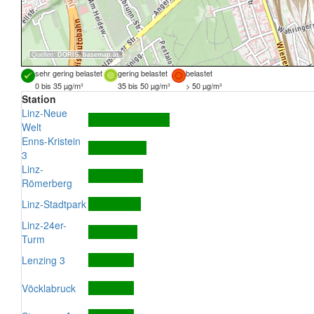
Quellen:
DORIS
,
basemap.at
sehr gering belastet
gering belastet
belastet
0 bis 35 µg/m³
35 bis 50 µg/m³
> 50 µg/m³
Station
Linz-Neue
Welt
Enns-Kristein
3
Linz-
Römerberg
Linz-Stadtpark
Linz-24er-
Turm
Lenzing 3
Vöcklabruck