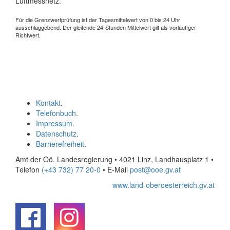
Luftmessnetz.
Für die Grenzwertprüfung ist der Tagesmittelwert von 0 bis 24 Uhr
ausschlaggebend. Der gleitende 24-Stunden Mittelwert gilt als vorläufiger
Richtwert.
Kontakt
.
Telefonbuch
.
Impressum
.
Datenschutz
.
Barrierefreiheit
.
Amt der Oö. Landesregierung • 4021 Linz, Landhausplatz 1
•
Telefon
(+43 732) 77 20-0
• E-Mail
post@ooe.gv.at
www.land-oberoesterreich.gv.at