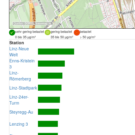
Quellen:
DORIS
,
basemap.at
sehr gering belastet
gering belastet
belastet
0 bis 35 µg/m³
35 bis 50 µg/m³
> 50 µg/m³
Station
Linz-Neue
Welt
Enns-Kristein
3
Linz-
Römerberg
Linz-Stadtpark
Linz-24er-
Turm
Steyregg-Au
Lenzing 3