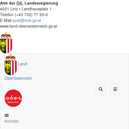
Amt der
Oö.
Landesregierung
4021 Linz • Landhausplatz 1
Telefon (+43 732) 77 20-0
E-Mail
post@ooe.gv.at
www.land-oberoesterreich.gv.at
Land
Oberösterreich
Kontakt