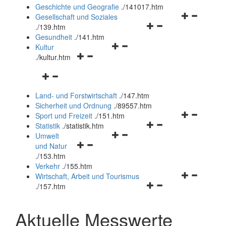
und
Geschichte und Geografie
.
/141017.htm
schließen
Navigationsm
Gesellschaft und Soziales
Navigationsmenü
öffnen
.
/139.htm
öffnen
und
Gesundheit
.
/141.htm
Navigationsmenü
und
schließen
Kultur
Navigationsmenü
öffnen
schließen
.
/kultur.htm
öffnen
und
Navigationsmenü
und
schließen
öffnen
schließen
Land- und Forstwirtschaft
.
/147.htm
und
Sicherheit und Ordnung
.
/89557.htm
schließen
Navigationsm
Sport und Freizeit
.
/151.htm
Navigationsmenü
öffnen
Statistik
.
/statistik.htm
Navigationsmenü
öffnen
und
Umwelt
Navigationsmenü
öffnen
und
schließen
und Natur
öffnen
und
schließen
.
/153.htm
und
schließen
Verkehr
.
/155.htm
schließen
Navigationsm
Wirtschaft, Arbeit und Tourismus
Navigationsmenü
öffnen
.
/157.htm
öffnen
und
und
schließen
Aktuelle Messwerte
schließen