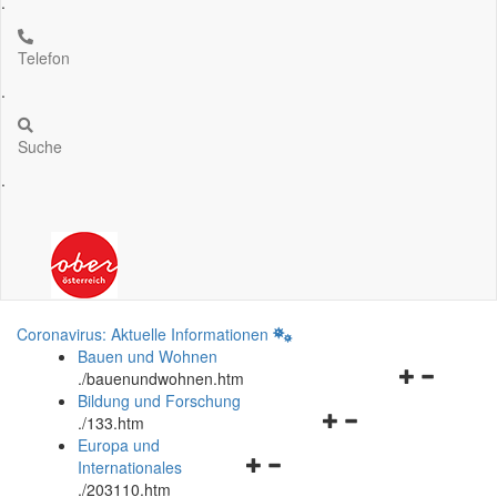
.
Telefon
.
Suche
.
Coronavirus: Aktuelle Informationen
Bauen und Wohnen
Navigationsm
.
/bauenundwohnen.htm
öffnen
Bildung und Forschung
Navigationsmenü
und
.
/133.htm
öffnen
schließen
Europa und
Navigationsmenü
und
Internationales
öffnen
schließen
.
/203110.htm