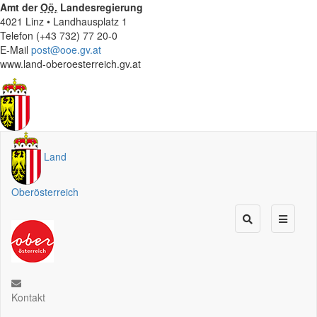
Amt der
Oö.
Landesregierung
4021 Linz • Landhausplatz 1
Telefon (+43 732) 77 20-0
E-Mail
post@ooe.gv.at
www.land-oberoesterreich.gv.at
Land
Oberösterreich
Kontakt