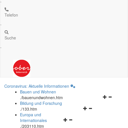
.
Telefon
.
Suche
.
Coronavirus: Aktuelle Informationen
Bauen und Wohnen
Navigationsm
.
/bauenundwohnen.htm
öffnen
Bildung und Forschung
Navigationsmenü
und
.
/133.htm
öffnen
schließen
Europa und
Navigationsmenü
und
Internationales
öffnen
schließen
.
/203110.htm