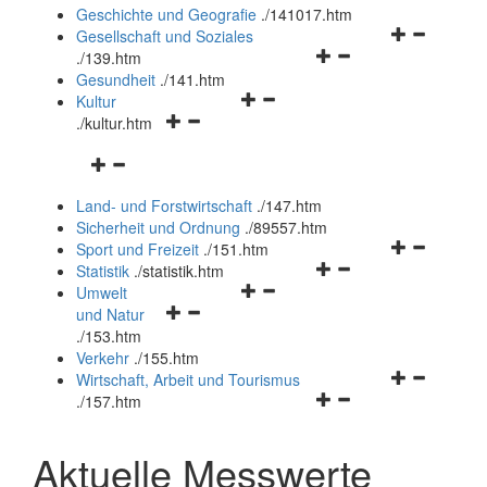
und
Geschichte und Geografie
.
/141017.htm
schließen
Navigationsm
Gesellschaft und Soziales
Navigationsmenü
öffnen
.
/139.htm
öffnen
und
Gesundheit
.
/141.htm
Navigationsmenü
und
schließen
Kultur
Navigationsmenü
öffnen
schließen
.
/kultur.htm
öffnen
und
Navigationsmenü
und
schließen
öffnen
schließen
Land- und Forstwirtschaft
.
/147.htm
und
Sicherheit und Ordnung
.
/89557.htm
schließen
Navigationsm
Sport und Freizeit
.
/151.htm
Navigationsmenü
öffnen
Statistik
.
/statistik.htm
Navigationsmenü
öffnen
und
Umwelt
Navigationsmenü
öffnen
und
schließen
und Natur
öffnen
und
schließen
.
/153.htm
und
schließen
Verkehr
.
/155.htm
schließen
Navigationsm
Wirtschaft, Arbeit und Tourismus
Navigationsmenü
öffnen
.
/157.htm
öffnen
und
und
schließen
Aktuelle Messwerte
schließen