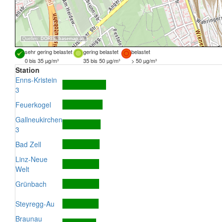
Quellen:
DORIS
,
basemap.at
sehr gering belastet
gering belastet
belastet
0 bis 35 µg/m³
35 bis 50 µg/m³
> 50 µg/m³
Station
Enns-Kristein
3
Feuerkogel
Gallneukirchen
3
Bad Zell
Linz-Neue
Welt
Grünbach
Steyregg-Au
Braunau