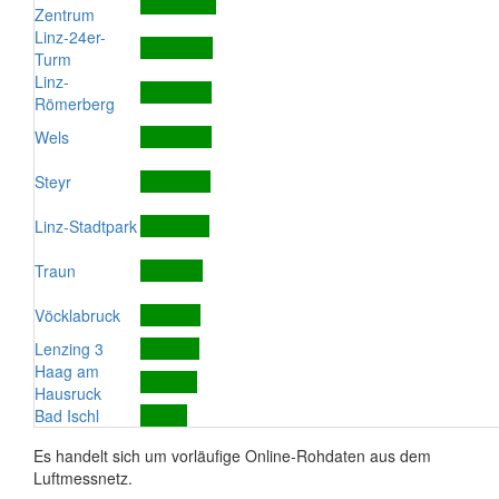
Zentrum
Linz-24er-
Turm
Linz-
Römerberg
Wels
Steyr
Linz-Stadtpark
Traun
Vöcklabruck
Lenzing 3
Haag am
Hausruck
Bad Ischl
Es handelt sich um vorläufige Online-Rohdaten aus dem
Luftmessnetz.