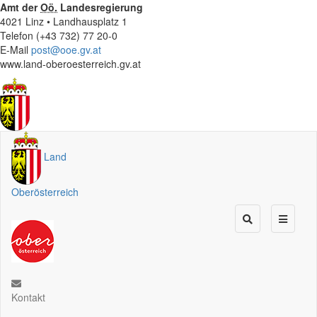
Amt der
Oö.
Landesregierung
4021 Linz • Landhausplatz 1
Telefon (+43 732) 77 20-0
E-Mail
post@ooe.gv.at
www.land-oberoesterreich.gv.at
Land
Oberösterreich
Kontakt