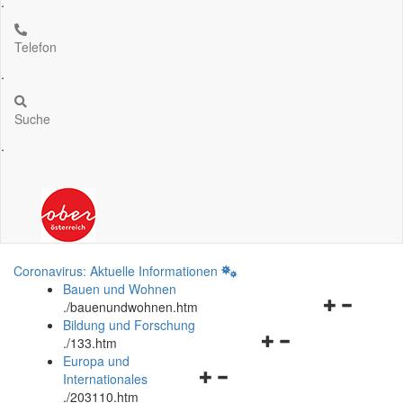
.
Telefon
.
Suche
.
Coronavirus: Aktuelle Informationen
Bauen und Wohnen
Navigationsm
.
/bauenundwohnen.htm
öffnen
Bildung und Forschung
Navigationsmenü
und
.
/133.htm
öffnen
schließen
Europa und
Navigationsmenü
und
Internationales
öffnen
schließen
.
/203110.htm