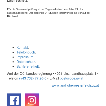
Luftmessnetz.
Für die Grenzwertprüfung ist der Tagesmittelwert von 0 bis 24 Uhr
ausschlaggebend. Der gleitende 24-Stunden Mittelwert gilt als vorläufiger
Richtwert.
Kontakt
.
Telefonbuch
.
Impressum
.
Datenschutz
.
Barrierefreiheit
.
Amt der Oö. Landesregierung • 4021 Linz, Landhausplatz 1
•
Telefon
(+43 732) 77 20-0
• E-Mail
post@ooe.gv.at
www.land-oberoesterreich.gv.at