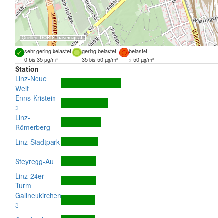
Quellen:
DORIS
,
basemap.at
sehr gering belastet
gering belastet
belastet
0 bis 35 µg/m³
35 bis 50 µg/m³
> 50 µg/m³
Station
Linz-Neue
Welt
Enns-Kristein
3
Linz-
Römerberg
Linz-Stadtpark
Steyregg-Au
Linz-24er-
Turm
Gallneukirchen
3