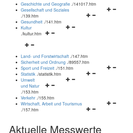
und
Geschichte und Geografie
.
/141017.htm
schließen
Navigationsm
Gesellschaft und Soziales
Navigationsmenü
öffnen
.
/139.htm
öffnen
und
Gesundheit
.
/141.htm
Navigationsmenü
und
schließen
Kultur
Navigationsmenü
öffnen
schließen
.
/kultur.htm
öffnen
und
Navigationsmenü
und
schließen
öffnen
schließen
Land- und Forstwirtschaft
.
/147.htm
und
Sicherheit und Ordnung
.
/89557.htm
schließen
Navigationsm
Sport und Freizeit
.
/151.htm
Navigationsmenü
öffnen
Statistik
.
/statistik.htm
Navigationsmenü
öffnen
und
Umwelt
Navigationsmenü
öffnen
und
schließen
und Natur
öffnen
und
schließen
.
/153.htm
und
schließen
Verkehr
.
/155.htm
schließen
Navigationsm
Wirtschaft, Arbeit und Tourismus
Navigationsmenü
öffnen
.
/157.htm
öffnen
und
und
schließen
Aktuelle Messwerte
schließen