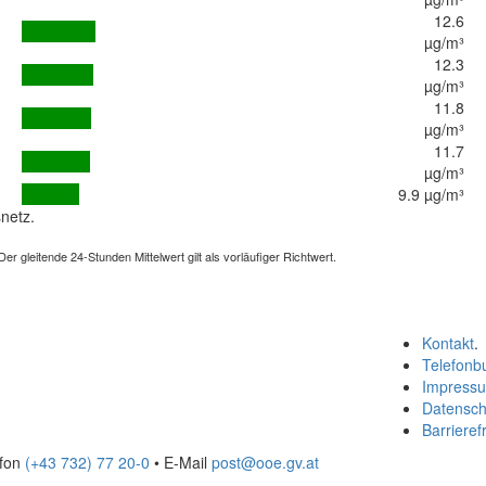
12.6
µg/m³
12.3
µg/m³
11.8
µg/m³
11.7
µg/m³
9.9 µg/m³
netz.
 gleitende 24-Stunden Mittelwert gilt als vorläufiger Richtwert.
Kontakt
.
Telefonb
Impress
Datensch
Barrierefr
efon
(+43 732) 77 20-0
• E-Mail
post@ooe.gv.at