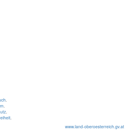
uch
.
um
.
utz
.
eiheit
.
www.land-oberoesterreich.gv.at