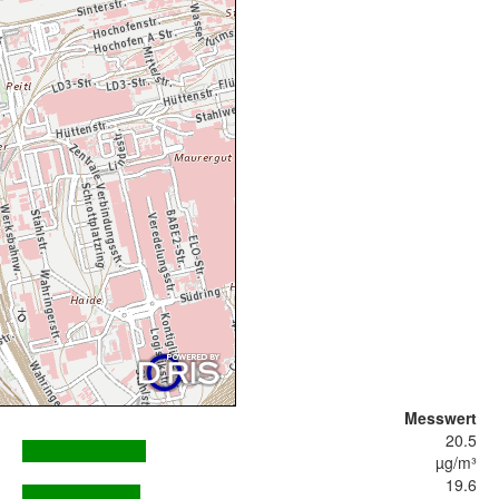
Messwert
20.5
µg/m³
19.6