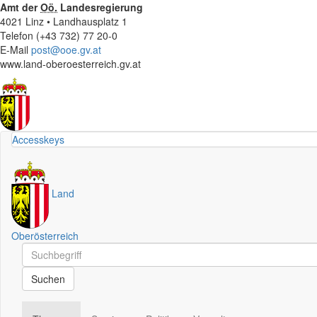
Amt der
Oö.
Landesregierung
4021 Linz • Landhausplatz 1
Telefon (+43 732) 77 20-0
E-Mail
post@ooe.gv.at
www.land-oberoesterreich.gv.at
Accesskeys
Land
Oberösterreich
Schnellsuche
Schnellsuche
Suchen