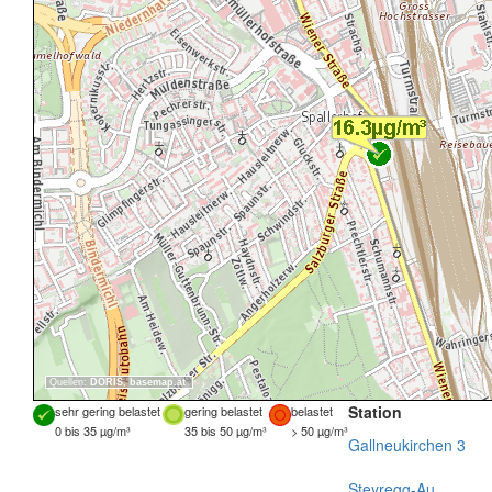
Quellen:
DORIS
,
basemap.at
Station
sehr gering belastet
gering belastet
belastet
0 bis 35 µg/m³
35 bis 50 µg/m³
> 50 µg/m³
Gallneukirchen 3
Steyregg-Au