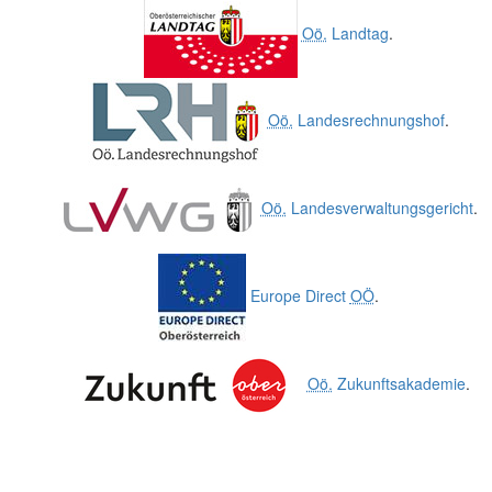
Oö.
Landtag
.
Oö.
Landesrechnungshof
.
Oö.
Landesverwaltungsgericht
.
Europe Direct
OÖ
.
Oö.
Zukunftsakademie
.