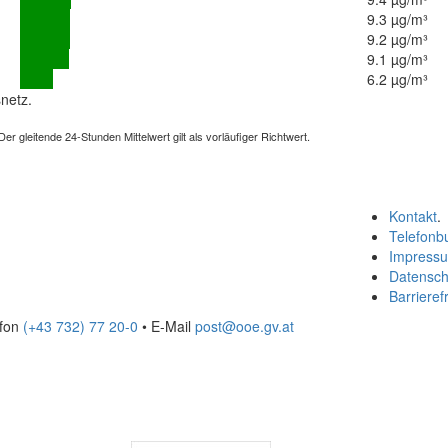
9.3 µg/m³
9.2 µg/m³
9.1 µg/m³
6.2 µg/m³
netz.
 gleitende 24-Stunden Mittelwert gilt als vorläufiger Richtwert.
Kontakt
.
Telefonb
Impress
Datensch
Barrierefr
efon
(+43 732) 77 20-0
• E-Mail
post@ooe.gv.at