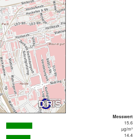
Messwert
15.6
µg/m³
14.4