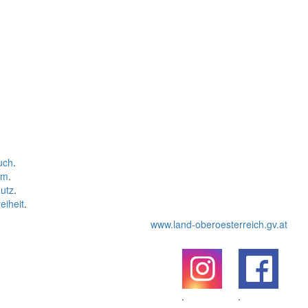
uch
.
um
.
utz
.
eiheit
.
www.land-oberoesterreich.gv.at
.
.