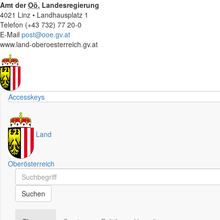
Amt der
Oö.
Landesregierung
4021 Linz • Landhausplatz 1
Telefon (+43 732) 77 20-0
E-Mail
post@ooe.gv.at
www.land-oberoesterreich.gv.at
Accesskeys
Land
Oberösterreich
Schnellsuche
Schnellsuche
Suchen