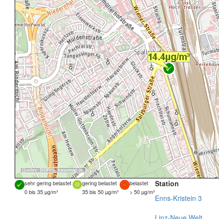
Quellen:
DORIS
,
basemap.at
Station
sehr gering belastet
gering belastet
belastet
0 bis 35 µg/m³
35 bis 50 µg/m³
> 50 µg/m³
Enns-Kristein 3
Linz-Neue Welt