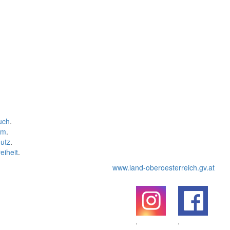
uch
.
um
.
utz
.
eiheit
.
www.land-oberoesterreich.gv.at
.
.