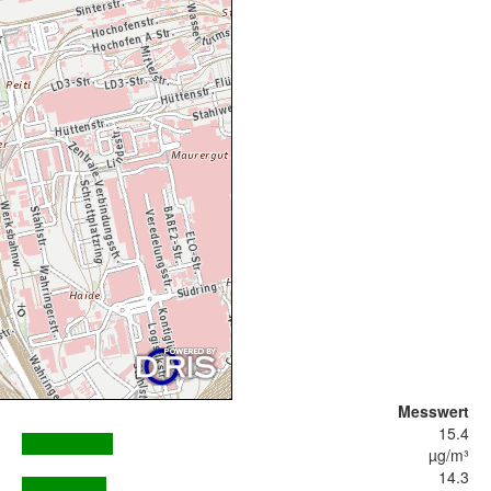
Messwert
15.4
µg/m³
14.3