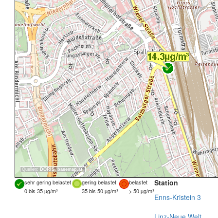
Quellen:
DORIS
,
basemap.at
Station
sehr gering belastet
gering belastet
belastet
0 bis 35 µg/m³
35 bis 50 µg/m³
> 50 µg/m³
Enns-Kristein 3
Linz-Neue Welt