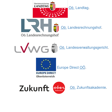
Oö.
Landtag
.
Oö.
Landesrechnungshof
.
Oö.
Landesverwaltungsgericht
.
Europe Direct
OÖ
.
Oö.
Zukunftsakademie
.