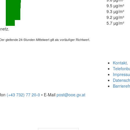
9.5 µg/m³
9.3 µg/m³
9.2 µg/m³
5.7 µg/m³
netz.
 gleitende 24-Stunden Mittelwert gilt als vorläufiger Richtwert.
Kontakt
.
Telefonb
Impress
Datensch
Barrierefr
efon
(+43 732) 77 20-0
• E-Mail
post@ooe.gv.at