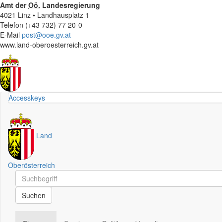
Amt der
Oö.
Landesregierung
4021 Linz • Landhausplatz 1
Telefon (+43 732) 77 20-0
E-Mail
post@ooe.gv.at
www.land-oberoesterreich.gv.at
Accesskeys
Land
Oberösterreich
Schnellsuche
Schnellsuche
Suchen