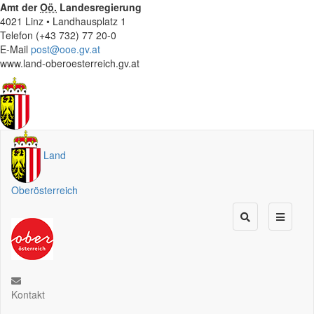
Amt der
Oö.
Landesregierung
4021 Linz • Landhausplatz 1
Telefon (+43 732) 77 20-0
E-Mail
post@ooe.gv.at
www.land-oberoesterreich.gv.at
Land
Oberösterreich
Kontakt