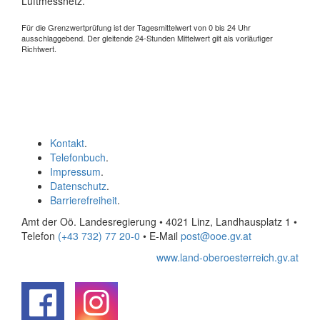
Luftmessnetz.
Für die Grenzwertprüfung ist der Tagesmittelwert von 0 bis 24 Uhr
ausschlaggebend. Der gleitende 24-Stunden Mittelwert gilt als vorläufiger
Richtwert.
Kontakt
.
Telefonbuch
.
Impressum
.
Datenschutz
.
Barrierefreiheit
.
Amt der Oö. Landesregierung • 4021 Linz, Landhausplatz 1
•
Telefon
(+43 732) 77 20-0
• E-Mail
post@ooe.gv.at
www.land-oberoesterreich.gv.at