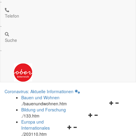
.
Telefon
.
Suche
.
Coronavirus: Aktuelle Informationen
Bauen und Wohnen
Navigationsm
.
/bauenundwohnen.htm
öffnen
Bildung und Forschung
Navigationsmenü
und
.
/133.htm
öffnen
schließen
Europa und
Navigationsmenü
und
Internationales
öffnen
schließen
.
/203110.htm