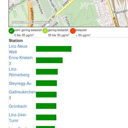
Quellen:
DORIS
,
basemap.at
sehr gering belastet
gering belastet
belastet
0 bis 35 µg/m³
35 bis 50 µg/m³
> 50 µg/m³
Station
Linz-Neue
Welt
Enns-Kristein
3
Linz-
Römerberg
Steyregg-Au
Gallneukirchen
3
Grünbach
Linz-24er-
Turm