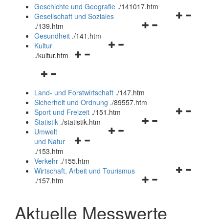
und
Geschichte und Geografie
.
/141017.htm
schließen
Navigationsm
Gesellschaft und Soziales
Navigationsmenü
öffnen
.
/139.htm
öffnen
und
Gesundheit
.
/141.htm
Navigationsmenü
und
schließen
Kultur
Navigationsmenü
öffnen
schließen
.
/kultur.htm
öffnen
und
Navigationsmenü
und
schließen
öffnen
schließen
Land- und Forstwirtschaft
.
/147.htm
und
Sicherheit und Ordnung
.
/89557.htm
schließen
Navigationsm
Sport und Freizeit
.
/151.htm
Navigationsmenü
öffnen
Statistik
.
/statistik.htm
Navigationsmenü
öffnen
und
Umwelt
Navigationsmenü
öffnen
und
schließen
und Natur
öffnen
und
schließen
.
/153.htm
und
schließen
Verkehr
.
/155.htm
schließen
Navigationsm
Wirtschaft, Arbeit und Tourismus
Navigationsmenü
öffnen
.
/157.htm
öffnen
und
und
schließen
Aktuelle Messwerte
schließen