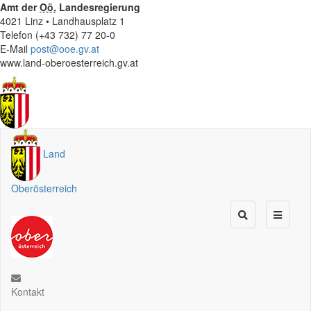
Amt der
Oö.
Landesregierung
4021 Linz • Landhausplatz 1
Telefon (+43 732) 77 20-0
E-Mail
post@ooe.gv.at
www.land-oberoesterreich.gv.at
Land
Oberösterreich
Kontakt