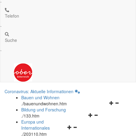
.
Telefon
.
Suche
.
Coronavirus: Aktuelle Informationen
Bauen und Wohnen
Navigationsm
.
/bauenundwohnen.htm
öffnen
Bildung und Forschung
Navigationsmenü
und
.
/133.htm
öffnen
schließen
Europa und
Navigationsmenü
und
Internationales
öffnen
schließen
.
/203110.htm