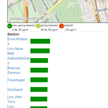
Quellen:
DORIS
,
basemap.at
sehr gering belastet
gering belastet
belastet
0 bis 35 µg/m³
35 bis 50 µg/m³
> 50 µg/m³
Station
Enns-Kristein
3
Linz-Neue
Welt
Gallneukirchen
3
Braunau
Zentrum
Feuerkogel
Grünbach
Linz-24er-
Turm
Linz-