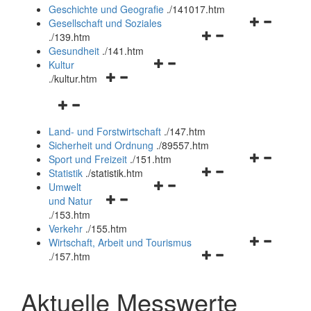
und
Geschichte und Geografie
.
/141017.htm
schließen
Navigationsm
Gesellschaft und Soziales
Navigationsmenü
öffnen
.
/139.htm
öffnen
und
Gesundheit
.
/141.htm
Navigationsmenü
und
schließen
Kultur
Navigationsmenü
öffnen
schließen
.
/kultur.htm
öffnen
und
Navigationsmenü
und
schließen
öffnen
schließen
Land- und Forstwirtschaft
.
/147.htm
und
Sicherheit und Ordnung
.
/89557.htm
schließen
Navigationsm
Sport und Freizeit
.
/151.htm
Navigationsmenü
öffnen
Statistik
.
/statistik.htm
Navigationsmenü
öffnen
und
Umwelt
Navigationsmenü
öffnen
und
schließen
und Natur
öffnen
und
schließen
.
/153.htm
und
schließen
Verkehr
.
/155.htm
schließen
Navigationsm
Wirtschaft, Arbeit und Tourismus
Navigationsmenü
öffnen
.
/157.htm
öffnen
und
und
schließen
Aktuelle Messwerte
schließen