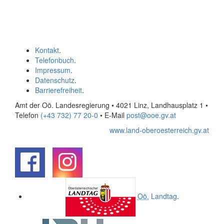
Kontakt
.
Telefonbuch
.
Impressum
.
Datenschutz
.
Barrierefreiheit
.
Amt der Oö. Landesregierung • 4021 Linz, Landhausplatz 1
•
Telefon
(+43 732) 77 20-0
• E-Mail
post@ooe.gv.at
www.land-oberoesterreich.gv.at
.
.
Oö.
Landtag
.