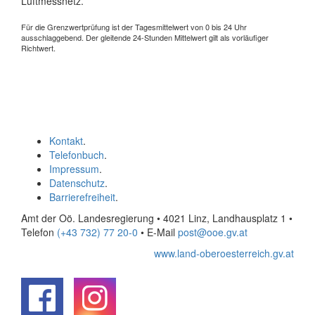
Luftmessnetz.
Für die Grenzwertprüfung ist der Tagesmittelwert von 0 bis 24 Uhr
ausschlaggebend. Der gleitende 24-Stunden Mittelwert gilt als vorläufiger
Richtwert.
Kontakt
.
Telefonbuch
.
Impressum
.
Datenschutz
.
Barrierefreiheit
.
Amt der Oö. Landesregierung • 4021 Linz, Landhausplatz 1
•
Telefon
(+43 732) 77 20-0
• E-Mail
post@ooe.gv.at
www.land-oberoesterreich.gv.at