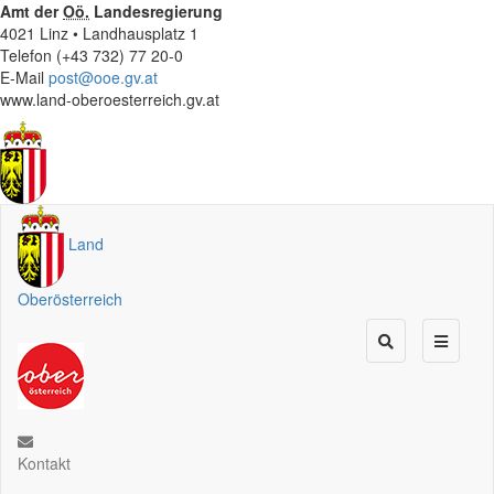
Amt der
Oö.
Landesregierung
4021 Linz • Landhausplatz 1
Telefon (+43 732) 77 20-0
E-Mail
post@ooe.gv.at
www.land-oberoesterreich.gv.at
Land
Oberösterreich
Kontakt