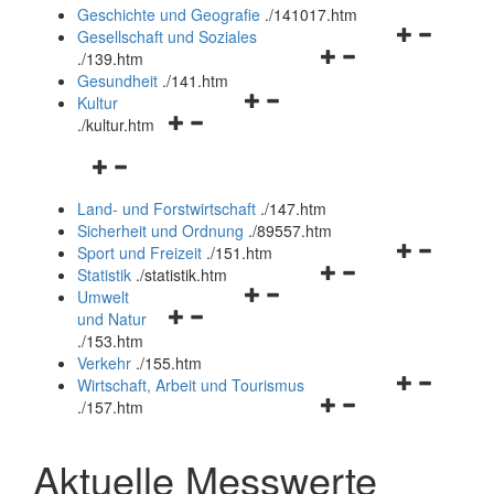
und
Geschichte und Geografie
.
/141017.htm
schließen
Navigationsm
Gesellschaft und Soziales
Navigationsmenü
öffnen
.
/139.htm
öffnen
und
Gesundheit
.
/141.htm
Navigationsmenü
und
schließen
Kultur
Navigationsmenü
öffnen
schließen
.
/kultur.htm
öffnen
und
Navigationsmenü
und
schließen
öffnen
schließen
Land- und Forstwirtschaft
.
/147.htm
und
Sicherheit und Ordnung
.
/89557.htm
schließen
Navigationsm
Sport und Freizeit
.
/151.htm
Navigationsmenü
öffnen
Statistik
.
/statistik.htm
Navigationsmenü
öffnen
und
Umwelt
Navigationsmenü
öffnen
und
schließen
und Natur
öffnen
und
schließen
.
/153.htm
und
schließen
Verkehr
.
/155.htm
schließen
Navigationsm
Wirtschaft, Arbeit und Tourismus
Navigationsmenü
öffnen
.
/157.htm
öffnen
und
und
schließen
Aktuelle Messwerte
schließen