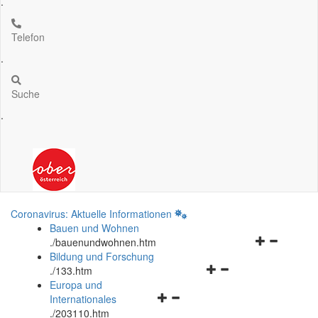
.
Telefon
.
Suche
.
Coronavirus: Aktuelle Informationen
Bauen und Wohnen
Navigationsm
.
/bauenundwohnen.htm
öffnen
Bildung und Forschung
Navigationsmenü
und
.
/133.htm
öffnen
schließen
Europa und
Navigationsmenü
und
Internationales
öffnen
schließen
.
/203110.htm