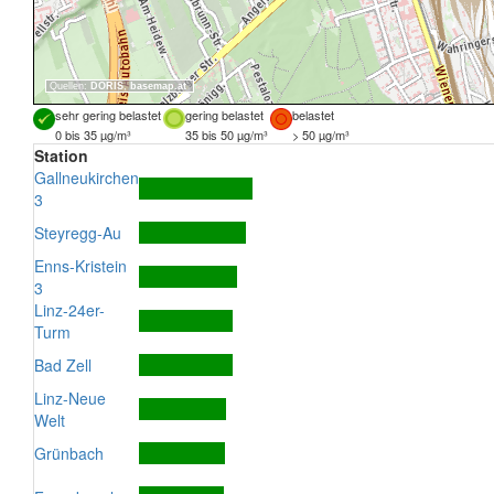
Quellen:
DORIS
,
basemap.at
sehr gering belastet
gering belastet
belastet
0 bis 35 µg/m³
35 bis 50 µg/m³
> 50 µg/m³
Station
Gallneukirchen
3
Steyregg-Au
Enns-Kristein
3
Linz-24er-
Turm
Bad Zell
Linz-Neue
Welt
Grünbach