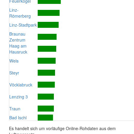
Feuerkogel
Linz-
Römerberg
Linz-Stadtpark
Braunau
Zentrum
Haag am
Hausruck
Wels
Steyr
Vöcklabruck
Lenzing 3
Traun
Bad Ischl
Es handelt sich um vorläufige Online-Rohdaten aus dem