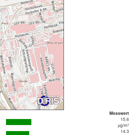
Messwert
15.6
µg/m³
14.3