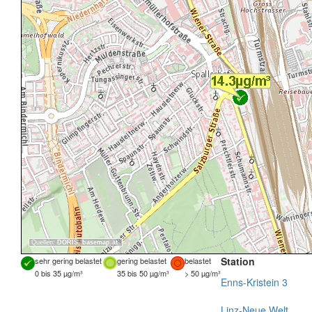
Quellen:
DORIS
,
basemap.at
Station
sehr gering belastet
gering belastet
belastet
0 bis 35 µg/m³
35 bis 50 µg/m³
> 50 µg/m³
Enns-Kristein 3
Linz-Neue Welt