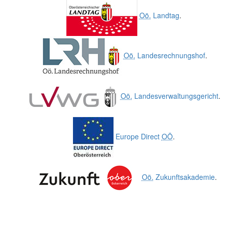
Oö.
Landtag
.
Oö.
Landesrechnungshof
.
Oö.
Landesverwaltungsgericht
.
Europe Direct
OÖ
.
Oö.
Zukunftsakademie
.