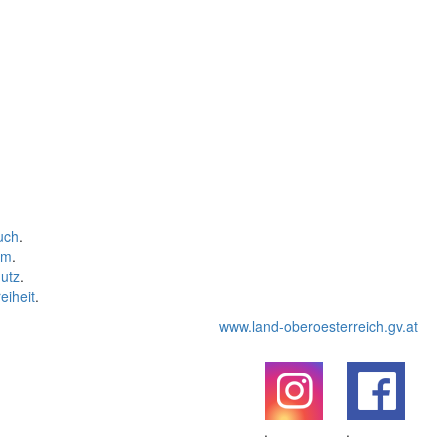
uch
.
um
.
utz
.
eiheit
.
www.land-oberoesterreich.gv.at
.
.