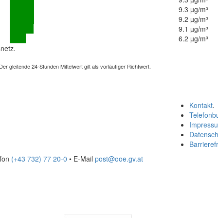
9.3 µg/m³
9.2 µg/m³
9.1 µg/m³
6.2 µg/m³
netz.
 gleitende 24-Stunden Mittelwert gilt als vorläufiger Richtwert.
Kontakt
.
Telefonb
Impress
Datensch
Barrierefr
efon
(+43 732) 77 20-0
• E-Mail
post@ooe.gv.at