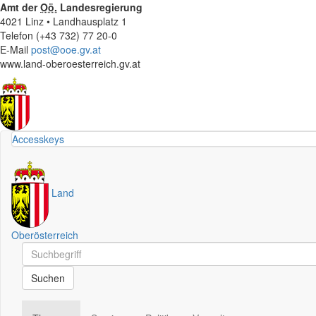
Amt der
Oö.
Landesregierung
4021 Linz • Landhausplatz 1
Telefon (+43 732) 77 20-0
E-Mail
post@ooe.gv.at
www.land-oberoesterreich.gv.at
Accesskeys
Land
Oberösterreich
Schnellsuche
Schnellsuche
Suchen