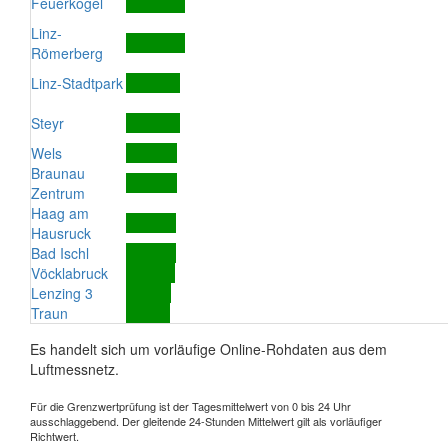
Feuerkogel
Linz-
Römerberg
Linz-Stadtpark
Steyr
Wels
Braunau
Zentrum
Haag am
Hausruck
Bad Ischl
Vöcklabruck
Lenzing 3
Traun
Es handelt sich um vorläufige Online-Rohdaten aus dem
Luftmessnetz.
Für die Grenzwertprüfung ist der Tagesmittelwert von 0 bis 24 Uhr
ausschlaggebend. Der gleitende 24-Stunden Mittelwert gilt als vorläufiger
Richtwert.