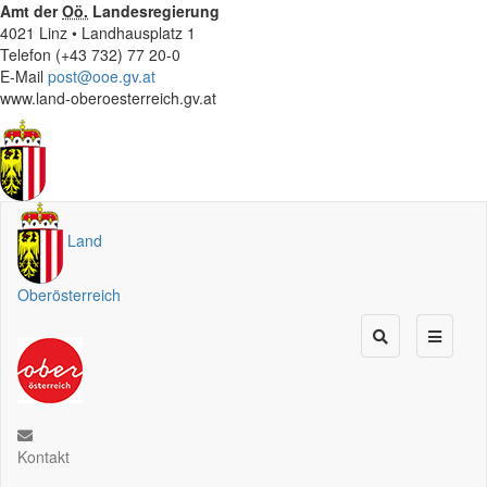
Amt der
Oö.
Landesregierung
4021 Linz • Landhausplatz 1
Telefon (+43 732) 77 20-0
E-Mail
post@ooe.gv.at
www.land-oberoesterreich.gv.at
Land
Oberösterreich
Kontakt