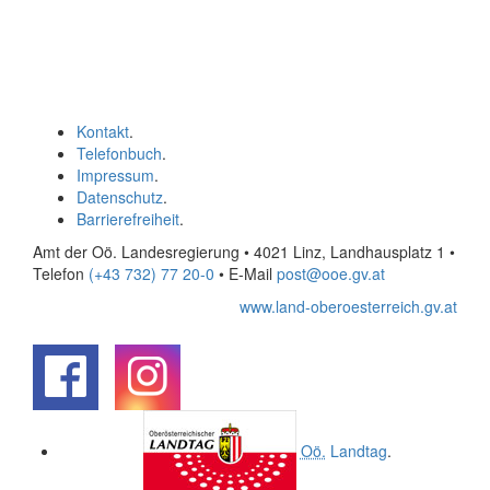
Kontakt
.
Telefonbuch
.
Impressum
.
Datenschutz
.
Barrierefreiheit
.
Amt der Oö. Landesregierung • 4021 Linz, Landhausplatz 1
•
Telefon
(+43 732) 77 20-0
• E-Mail
post@ooe.gv.at
www.land-oberoesterreich.gv.at
.
.
Oö.
Landtag
.