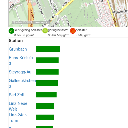
Quellen:
DORIS
,
basemap.at
sehr gering belastet
gering belastet
belastet
0 bis 35 µg/m³
35 bis 50 µg/m³
> 50 µg/m³
Station
Grünbach
Enns-Kristein
3
Steyregg-Au
Gallneukirchen
3
Bad Zell
Linz-Neue
Welt
Linz-24er-
Turm