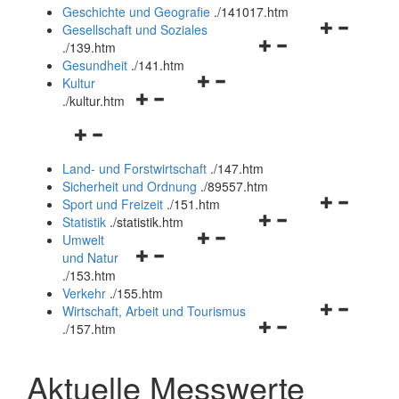
und
Geschichte und Geografie
.
/141017.htm
schließen
Navigationsm
Gesellschaft und Soziales
Navigationsmenü
öffnen
.
/139.htm
öffnen
und
Gesundheit
.
/141.htm
Navigationsmenü
und
schließen
Kultur
Navigationsmenü
öffnen
schließen
.
/kultur.htm
öffnen
und
Navigationsmenü
und
schließen
öffnen
schließen
Land- und Forstwirtschaft
.
/147.htm
und
Sicherheit und Ordnung
.
/89557.htm
schließen
Navigationsm
Sport und Freizeit
.
/151.htm
Navigationsmenü
öffnen
Statistik
.
/statistik.htm
Navigationsmenü
öffnen
und
Umwelt
Navigationsmenü
öffnen
und
schließen
und Natur
öffnen
und
schließen
.
/153.htm
und
schließen
Verkehr
.
/155.htm
schließen
Navigationsm
Wirtschaft, Arbeit und Tourismus
Navigationsmenü
öffnen
.
/157.htm
öffnen
und
und
schließen
Aktuelle Messwerte
schließen