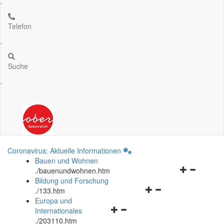
.
Telefon
.
Suche
.
Coronavirus: Aktuelle Informationen
Bauen und Wohnen
Navigationsm
.
/bauenundwohnen.htm
öffnen
Bildung und Forschung
Navigationsmenü
und
.
/133.htm
öffnen
schließen
Europa und
Navigationsmenü
und
Internationales
öffnen
schließen
.
/203110.htm