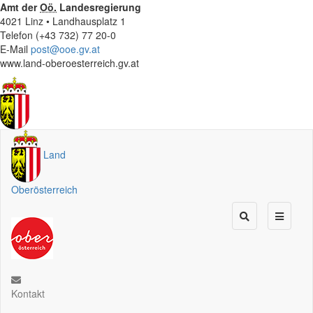
Amt der
Oö.
Landesregierung
4021 Linz • Landhausplatz 1
Telefon (+43 732) 77 20-0
E-Mail
post@ooe.gv.at
www.land-oberoesterreich.gv.at
Land
Oberösterreich
Kontakt