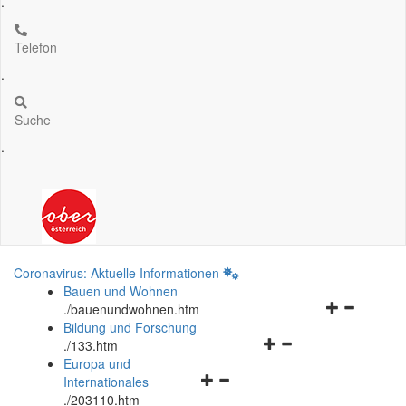
.
Telefon
.
Suche
.
Coronavirus: Aktuelle Informationen
Bauen und Wohnen
Navigationsm
.
/bauenundwohnen.htm
öffnen
Bildung und Forschung
Navigationsmenü
und
.
/133.htm
öffnen
schließen
Europa und
Navigationsmenü
und
Internationales
öffnen
schließen
.
/203110.htm