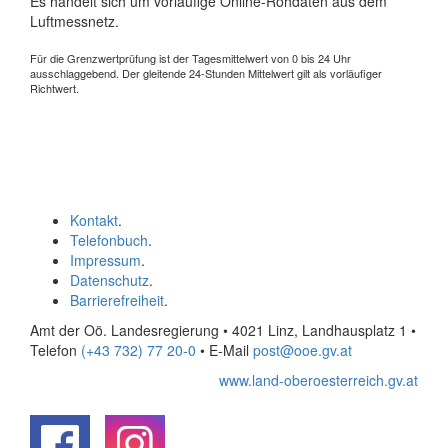
Es handelt sich um vorläufige Online-Rohdaten aus dem
Luftmessnetz.
Für die Grenzwertprüfung ist der Tagesmittelwert von 0 bis 24 Uhr
ausschlaggebend. Der gleitende 24-Stunden Mittelwert gilt als vorläufiger
Richtwert.
Kontakt
.
Telefonbuch
.
Impressum
.
Datenschutz
.
Barrierefreiheit
.
Amt der Oö. Landesregierung • 4021 Linz, Landhausplatz 1
•
Telefon
(+43 732) 77 20-0
• E-Mail
post@ooe.gv.at
www.land-oberoesterreich.gv.at