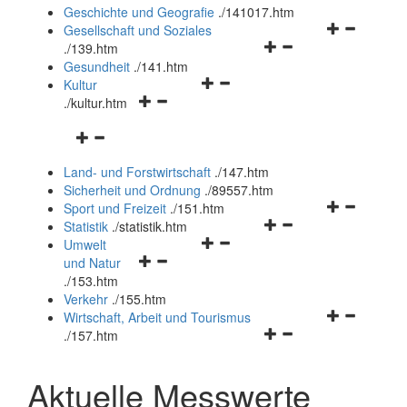
und
Geschichte und Geografie
.
/141017.htm
schließen
Navigationsm
Gesellschaft und Soziales
Navigationsmenü
öffnen
.
/139.htm
öffnen
und
Gesundheit
.
/141.htm
Navigationsmenü
und
schließen
Kultur
Navigationsmenü
öffnen
schließen
.
/kultur.htm
öffnen
und
Navigationsmenü
und
schließen
öffnen
schließen
Land- und Forstwirtschaft
.
/147.htm
und
Sicherheit und Ordnung
.
/89557.htm
schließen
Navigationsm
Sport und Freizeit
.
/151.htm
Navigationsmenü
öffnen
Statistik
.
/statistik.htm
Navigationsmenü
öffnen
und
Umwelt
Navigationsmenü
öffnen
und
schließen
und Natur
öffnen
und
schließen
.
/153.htm
und
schließen
Verkehr
.
/155.htm
schließen
Navigationsm
Wirtschaft, Arbeit und Tourismus
Navigationsmenü
öffnen
.
/157.htm
öffnen
und
und
schließen
Aktuelle Messwerte
schließen