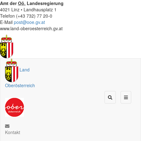
Amt der
Oö.
Landesregierung
4021 Linz • Landhausplatz 1
Telefon (+43 732) 77 20-0
E-Mail
post@ooe.gv.at
www.land-oberoesterreich.gv.at
Land
Oberösterreich
Kontakt