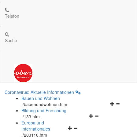
.
Telefon
.
Suche
.
Coronavirus: Aktuelle Informationen
Bauen und Wohnen
Navigationsm
.
/bauenundwohnen.htm
öffnen
Bildung und Forschung
Navigationsmenü
und
.
/133.htm
öffnen
schließen
Europa und
Navigationsmenü
und
Internationales
öffnen
schließen
.
/203110.htm