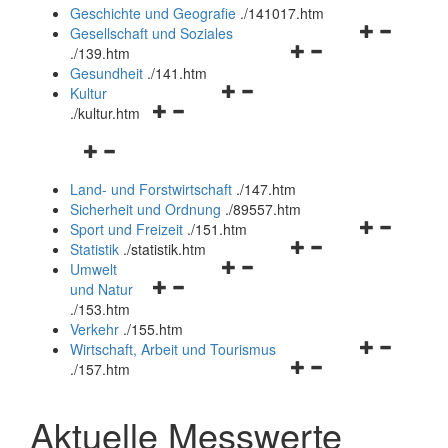
und
Geschichte und Geografie
.
/141017.htm
schließen
Navigationsm
Gesellschaft und Soziales
Navigationsmenü
öffnen
.
/139.htm
öffnen
und
Gesundheit
.
/141.htm
Navigationsmenü
und
schließen
Kultur
Navigationsmenü
öffnen
schließen
.
/kultur.htm
öffnen
und
Navigationsmenü
und
schließen
öffnen
schließen
Land- und Forstwirtschaft
.
/147.htm
und
Sicherheit und Ordnung
.
/89557.htm
schließen
Navigationsm
Sport und Freizeit
.
/151.htm
Navigationsmenü
öffnen
Statistik
.
/statistik.htm
Navigationsmenü
öffnen
und
Umwelt
Navigationsmenü
öffnen
und
schließen
und Natur
öffnen
und
schließen
.
/153.htm
und
schließen
Verkehr
.
/155.htm
schließen
Navigationsm
Wirtschaft, Arbeit und Tourismus
Navigationsmenü
öffnen
.
/157.htm
öffnen
und
und
schließen
Aktuelle Messwerte
schließen