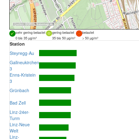
Quellen:
DORIS
,
basemap.at
sehr gering belastet
gering belastet
belastet
0 bis 35 µg/m³
35 bis 50 µg/m³
> 50 µg/m³
Station
Steyregg-Au
Gallneukirchen
3
Enns-Kristein
3
Grünbach
Bad Zell
Linz-24er-
Turm
Linz-Neue
Welt
Linz-