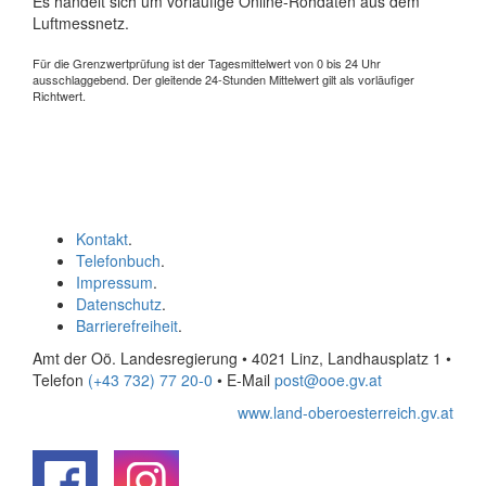
Es handelt sich um vorläufige Online-Rohdaten aus dem
Luftmessnetz.
Für die Grenzwertprüfung ist der Tagesmittelwert von 0 bis 24 Uhr
ausschlaggebend. Der gleitende 24-Stunden Mittelwert gilt als vorläufiger
Richtwert.
Kontakt
.
Telefonbuch
.
Impressum
.
Datenschutz
.
Barrierefreiheit
.
Amt der Oö. Landesregierung • 4021 Linz, Landhausplatz 1
•
Telefon
(+43 732) 77 20-0
• E-Mail
post@ooe.gv.at
www.land-oberoesterreich.gv.at