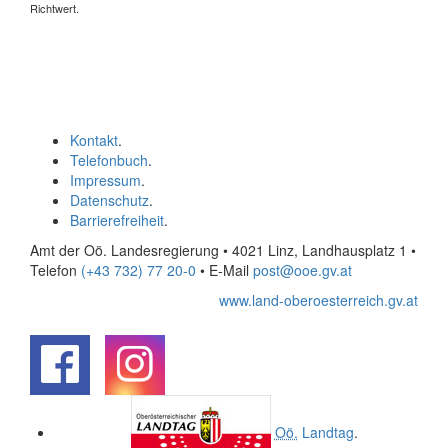
Richtwert.
Kontakt
.
Telefonbuch
.
Impressum
.
Datenschutz
.
Barrierefreiheit
.
Amt der Oö. Landesregierung • 4021 Linz, Landhausplatz 1
•
Telefon
(+43 732) 77 20-0
• E-Mail
post@ooe.gv.at
www.land-oberoesterreich.gv.at
.
.
Oö.
Landtag
.