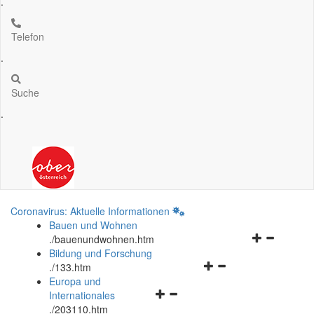
.
Telefon
.
Suche
.
Coronavirus: Aktuelle Informationen
Bauen und Wohnen
Navigationsm
.
/bauenundwohnen.htm
öffnen
Bildung und Forschung
Navigationsmenü
und
.
/133.htm
öffnen
schließen
Europa und
Navigationsmenü
und
Internationales
öffnen
schließen
.
/203110.htm