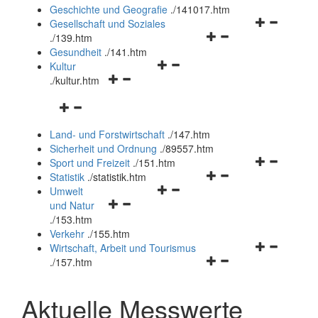
und
Geschichte und Geografie
.
/141017.htm
schließen
Navigationsm
Gesellschaft und Soziales
Navigationsmenü
öffnen
.
/139.htm
öffnen
und
Gesundheit
.
/141.htm
Navigationsmenü
und
schließen
Kultur
Navigationsmenü
öffnen
schließen
.
/kultur.htm
öffnen
und
Navigationsmenü
und
schließen
öffnen
schließen
Land- und Forstwirtschaft
.
/147.htm
und
Sicherheit und Ordnung
.
/89557.htm
schließen
Navigationsm
Sport und Freizeit
.
/151.htm
Navigationsmenü
öffnen
Statistik
.
/statistik.htm
Navigationsmenü
öffnen
und
Umwelt
Navigationsmenü
öffnen
und
schließen
und Natur
öffnen
und
schließen
.
/153.htm
und
schließen
Verkehr
.
/155.htm
schließen
Navigationsm
Wirtschaft, Arbeit und Tourismus
Navigationsmenü
öffnen
.
/157.htm
öffnen
und
und
schließen
Aktuelle Messwerte
schließen