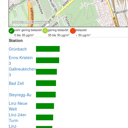
Quellen:
DORIS
,
basemap.at
sehr gering belastet
gering belastet
belastet
0 bis 35 µg/m³
35 bis 50 µg/m³
> 50 µg/m³
Station
Grünbach
Enns-Kristein
3
Gallneukirchen
3
Bad Zell
Steyregg-Au
Linz-Neue
Welt
Linz-24er-
Turm
Linz-