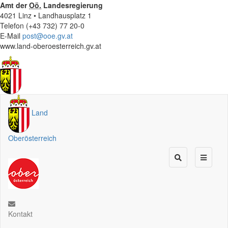
Amt der
Oö.
Landesregierung
4021 Linz • Landhausplatz 1
Telefon (+43 732) 77 20-0
E-Mail
post@ooe.gv.at
www.land-oberoesterreich.gv.at
Land
Oberösterreich
Kontakt