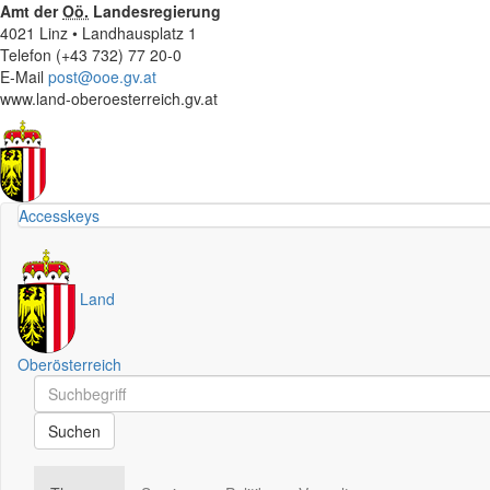
Amt der
Oö.
Landesregierung
4021 Linz • Landhausplatz 1
Telefon (+43 732) 77 20-0
E-Mail
post@ooe.gv.at
www.land-oberoesterreich.gv.at
Accesskeys
Land
Oberösterreich
Schnellsuche
Schnellsuche
Suchen