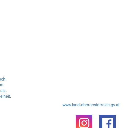
uch
.
um
.
utz
.
eiheit
.
www.land-oberoesterreich.gv.at