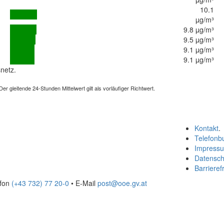
10.1
µg/m³
9.8 µg/m³
9.5 µg/m³
9.1 µg/m³
9.1 µg/m³
netz.
 gleitende 24-Stunden Mittelwert gilt als vorläufiger Richtwert.
Kontakt
.
Telefonb
Impress
Datensch
Barrierefr
efon
(+43 732) 77 20-0
• E-Mail
post@ooe.gv.at