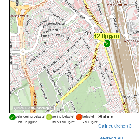
Quellen:
DORIS
,
basemap.at
Station
sehr gering belastet
gering belastet
belastet
0 bis 35 µg/m³
35 bis 50 µg/m³
> 50 µg/m³
Gallneukirchen 3
Steyregg-Au