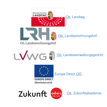
Oö.
Landtag
.
Oö.
Landesrechnungshof
.
Oö.
Landesverwaltungsgericht
.
Europe Direct
OÖ
.
Oö.
Zukunftsakademie
.