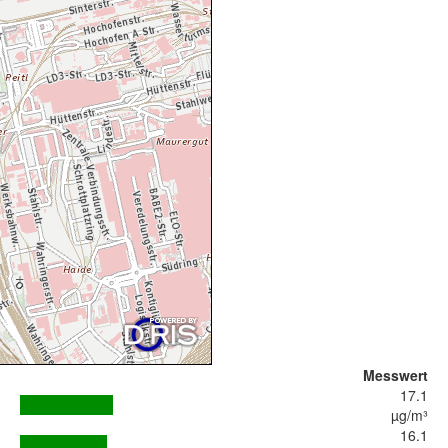
Messwert
17.1
µg/m³
16.1