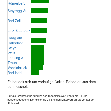
Römerberg
Steyregg-Au
Bad Zell
Linz-Stadtpark
Haag am
Hausruck
Steyr
Wels
Lenzing 3
Traun
Vöcklabruck
Bad Ischl
Es handelt sich um vorläufige Online-Rohdaten aus dem
Luftmessnetz.
Für die Grenzwertprüfung ist der Tagesmittelwert von 0 bis 24 Uhr
ausschlaggebend. Der gleitende 24-Stunden Mittelwert gilt als vorläufiger
Richtwert.