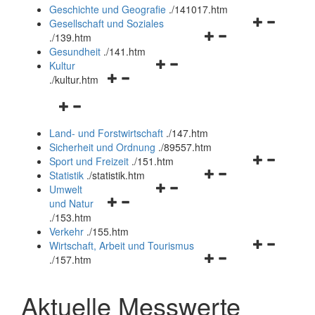
und
Geschichte und Geografie
.
/141017.htm
schließen
Navigationsm
Gesellschaft und Soziales
Navigationsmenü
öffnen
.
/139.htm
öffnen
und
Gesundheit
.
/141.htm
Navigationsmenü
und
schließen
Kultur
Navigationsmenü
öffnen
schließen
.
/kultur.htm
öffnen
und
Navigationsmenü
und
schließen
öffnen
schließen
Land- und Forstwirtschaft
.
/147.htm
und
Sicherheit und Ordnung
.
/89557.htm
schließen
Navigationsm
Sport und Freizeit
.
/151.htm
Navigationsmenü
öffnen
Statistik
.
/statistik.htm
Navigationsmenü
öffnen
und
Umwelt
Navigationsmenü
öffnen
und
schließen
und Natur
öffnen
und
schließen
.
/153.htm
und
schließen
Verkehr
.
/155.htm
schließen
Navigationsm
Wirtschaft, Arbeit und Tourismus
Navigationsmenü
öffnen
.
/157.htm
öffnen
und
und
schließen
Aktuelle Messwerte
schließen