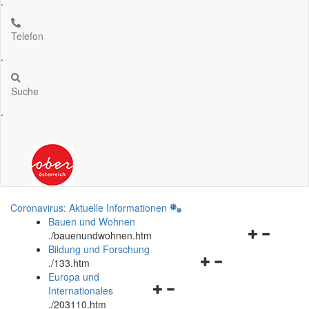
.
Telefon
.
Suche
.
Coronavirus: Aktuelle Informationen
Bauen und Wohnen
Navigationsm
.
/bauenundwohnen.htm
öffnen
Bildung und Forschung
Navigationsmenü
und
.
/133.htm
öffnen
schließen
Europa und
Navigationsmenü
und
Internationales
öffnen
schließen
.
/203110.htm