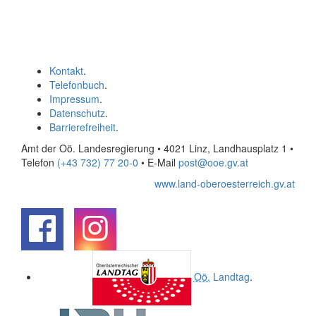
Kontakt
.
Telefonbuch
.
Impressum
.
Datenschutz
.
Barrierefreiheit
.
Amt der Oö. Landesregierung • 4021 Linz, Landhausplatz 1
•
Telefon
(+43 732) 77 20-0
• E-Mail
post@ooe.gv.at
www.land-oberoesterreich.gv.at
.
.
Oö.
Landtag
.