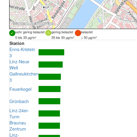
Quellen:
DORIS
,
basemap.at
sehr gering belastet
gering belastet
belastet
0 bis 35 µg/m³
35 bis 50 µg/m³
> 50 µg/m³
Station
Enns-Kristein
3
Linz-Neue
Welt
Gallneukirchen
3
Feuerkogel
Grünbach
Linz-24er-
Turm
Braunau
Zentrum
Linz-