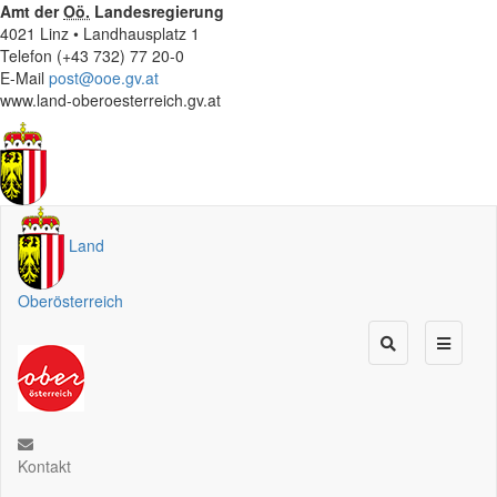
Amt der
Oö.
Landesregierung
4021 Linz • Landhausplatz 1
Telefon (+43 732) 77 20-0
E-Mail
post@ooe.gv.at
www.land-oberoesterreich.gv.at
Land
Oberösterreich
Kontakt