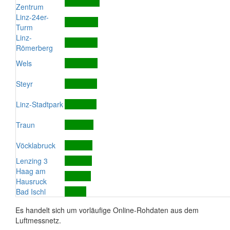
Zentrum
Linz-24er-
Turm
Linz-
Römerberg
Wels
Steyr
Linz-Stadtpark
Traun
Vöcklabruck
Lenzing 3
Haag am
Hausruck
Bad Ischl
Es handelt sich um vorläufige Online-Rohdaten aus dem
Luftmessnetz.