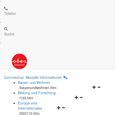
.
Telefon
.
Suche
.
Coronavirus: Aktuelle Informationen
Bauen und Wohnen
Navigationsm
.
/bauenundwohnen.htm
öffnen
Bildung und Forschung
Navigationsmenü
und
.
/133.htm
öffnen
schließen
Europa und
Navigationsmenü
und
Internationales
öffnen
schließen
.
/203110.htm