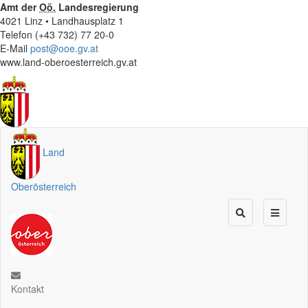
Amt der
Oö.
Landesregierung
4021 Linz • Landhausplatz 1
Telefon (+43 732) 77 20-0
E-Mail
post@ooe.gv.at
www.land-oberoesterreich.gv.at
Land
Oberösterreich
Kontakt