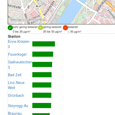
Quellen:
DORIS
,
basemap.at
sehr gering belastet
gering belastet
belastet
0 bis 35 µg/m³
35 bis 50 µg/m³
> 50 µg/m³
Station
Enns-Kristein
3
Feuerkogel
Gallneukirchen
3
Bad Zell
Linz-Neue
Welt
Grünbach
Steyregg-Au
Braunau