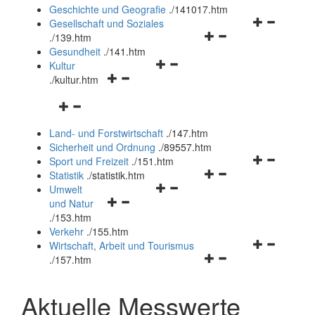
und
Geschichte und Geografie
.
/141017.htm
schließen
Navigationsm
Gesellschaft und Soziales
Navigationsmenü
öffnen
.
/139.htm
öffnen
und
Gesundheit
.
/141.htm
Navigationsmenü
und
schließen
Kultur
Navigationsmenü
öffnen
schließen
.
/kultur.htm
öffnen
und
Navigationsmenü
und
schließen
öffnen
schließen
Land- und Forstwirtschaft
.
/147.htm
und
Sicherheit und Ordnung
.
/89557.htm
schließen
Navigationsm
Sport und Freizeit
.
/151.htm
Navigationsmenü
öffnen
Statistik
.
/statistik.htm
Navigationsmenü
öffnen
und
Umwelt
Navigationsmenü
öffnen
und
schließen
und Natur
öffnen
und
schließen
.
/153.htm
und
schließen
Verkehr
.
/155.htm
schließen
Navigationsm
Wirtschaft, Arbeit und Tourismus
Navigationsmenü
öffnen
.
/157.htm
öffnen
und
und
schließen
Aktuelle Messwerte
schließen