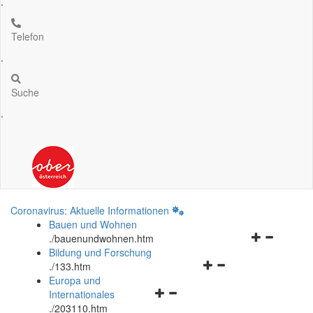
.
Telefon
.
Suche
.
Coronavirus: Aktuelle Informationen
Bauen und Wohnen
Navigationsm
.
/bauenundwohnen.htm
öffnen
Bildung und Forschung
Navigationsmenü
und
.
/133.htm
öffnen
schließen
Europa und
Navigationsmenü
und
Internationales
öffnen
schließen
.
/203110.htm