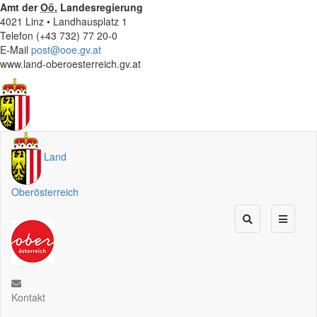
Amt der
Oö.
Landesregierung
4021 Linz • Landhausplatz 1
Telefon (+43 732) 77 20-0
E-Mail
post@ooe.gv.at
www.land-oberoesterreich.gv.at
Land
Oberösterreich
Kontakt