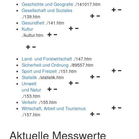
und
Geschichte und Geografie
.
/141017.htm
schließen
Navigationsm
Gesellschaft und Soziales
Navigationsmenü
öffnen
.
/139.htm
öffnen
und
Gesundheit
.
/141.htm
Navigationsmenü
und
schließen
Kultur
Navigationsmenü
öffnen
schließen
.
/kultur.htm
öffnen
und
Navigationsmenü
und
schließen
öffnen
schließen
Land- und Forstwirtschaft
.
/147.htm
und
Sicherheit und Ordnung
.
/89557.htm
schließen
Navigationsm
Sport und Freizeit
.
/151.htm
Navigationsmenü
öffnen
Statistik
.
/statistik.htm
Navigationsmenü
öffnen
und
Umwelt
Navigationsmenü
öffnen
und
schließen
und Natur
öffnen
und
schließen
.
/153.htm
und
schließen
Verkehr
.
/155.htm
schließen
Navigationsm
Wirtschaft, Arbeit und Tourismus
Navigationsmenü
öffnen
.
/157.htm
öffnen
und
und
schließen
Aktuelle Messwerte
schließen