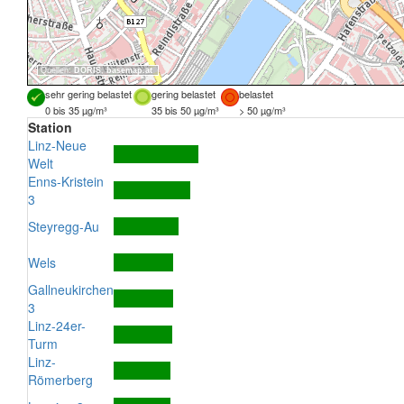
Quellen:
DORIS
,
basemap.at
sehr gering belastet
gering belastet
belastet
0 bis 35 µg/m³
35 bis 50 µg/m³
> 50 µg/m³
Station
Linz-Neue
Welt
Enns-Kristein
3
Steyregg-Au
Wels
Gallneukirchen
3
Linz-24er-
Turm
Linz-
Römerberg