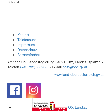
Richtwert.
Kontakt
.
Telefonbuch
.
Impressum
.
Datenschutz
.
Barrierefreiheit
.
Amt der Oö. Landesregierung • 4021 Linz, Landhausplatz 1
•
Telefon
(+43 732) 77 20-0
• E-Mail
post@ooe.gv.at
www.land-oberoesterreich.gv.at
.
.
Oö.
Landtag
.