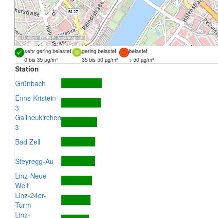
Quellen:
DORIS
,
basemap.at
sehr gering belastet
gering belastet
belastet
0 bis 35 µg/m³
35 bis 50 µg/m³
> 50 µg/m³
Station
Grünbach
Enns-Kristein
3
Gallneukirchen
3
Bad Zell
Steyregg-Au
Linz-Neue
Welt
Linz-24er-
Turm
Linz-