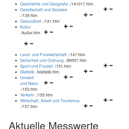
und
Geschichte und Geografie
.
/141017.htm
schließen
Navigationsm
Gesellschaft und Soziales
Navigationsmenü
öffnen
.
/139.htm
öffnen
und
Gesundheit
.
/141.htm
Navigationsmenü
und
schließen
Kultur
Navigationsmenü
öffnen
schließen
.
/kultur.htm
öffnen
und
Navigationsmenü
und
schließen
öffnen
schließen
Land- und Forstwirtschaft
.
/147.htm
und
Sicherheit und Ordnung
.
/89557.htm
schließen
Navigationsm
Sport und Freizeit
.
/151.htm
Navigationsmenü
öffnen
Statistik
.
/statistik.htm
Navigationsmenü
öffnen
und
Umwelt
Navigationsmenü
öffnen
und
schließen
und Natur
öffnen
und
schließen
.
/153.htm
und
schließen
Verkehr
.
/155.htm
schließen
Navigationsm
Wirtschaft, Arbeit und Tourismus
Navigationsmenü
öffnen
.
/157.htm
öffnen
und
und
schließen
Aktuelle Messwerte
schließen