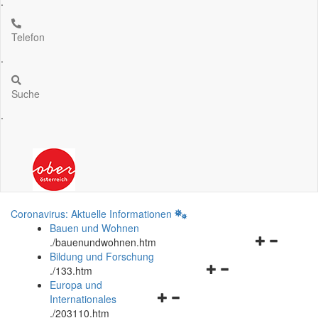
.
Telefon
.
Suche
.
Coronavirus: Aktuelle Informationen
Bauen und Wohnen
Navigationsm
.
/bauenundwohnen.htm
öffnen
Bildung und Forschung
Navigationsmenü
und
.
/133.htm
öffnen
schließen
Europa und
Navigationsmenü
und
Internationales
öffnen
schließen
.
/203110.htm