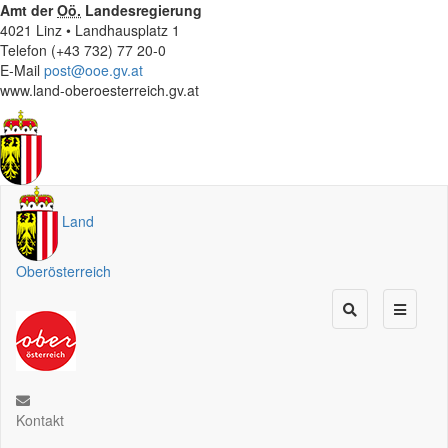
Amt der
Oö.
Landesregierung
4021 Linz • Landhausplatz 1
Telefon (+43 732) 77 20-0
E-Mail
post@ooe.gv.at
www.land-oberoesterreich.gv.at
Land
Oberösterreich
Kontakt