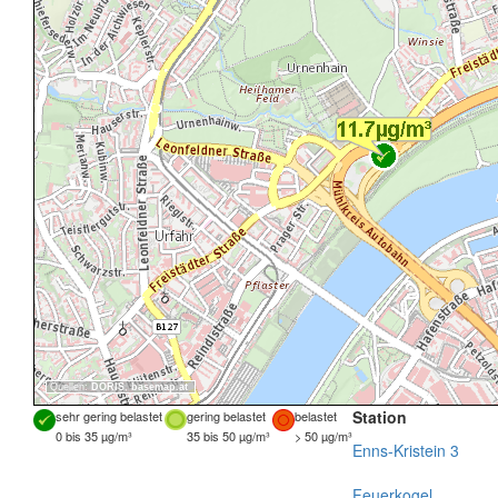
Quellen:
DORIS
,
basemap.at
Station
sehr gering belastet
gering belastet
belastet
0 bis 35 µg/m³
35 bis 50 µg/m³
> 50 µg/m³
Enns-Kristein 3
Feuerkogel