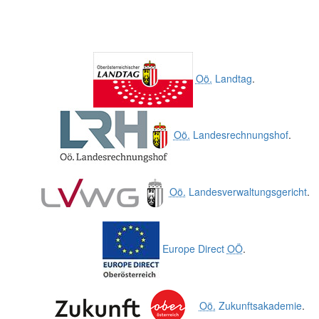
Oö.
Landtag
.
Oö.
Landesrechnungshof
.
Oö.
Landesverwaltungsgericht
.
Europe Direct
OÖ
.
Oö.
Zukunftsakademie
.