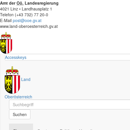
Amt der
Oö.
Landesregierung
4021 Linz • Landhausplatz 1
Telefon (+43 732) 77 20-0
E-Mail
post@ooe.gv.at
www.land-oberoesterreich.gv.at
Accesskeys
Land
Oberösterreich
Schnellsuche
Schnellsuche
Suchen