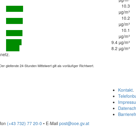
10.3
µg/m³
10.2
µg/m³
10.1
µg/m³
9.4 µg/m³
8.2 µg/m³
netz.
 gleitende 24-Stunden Mittelwert gilt als vorläufiger Richtwert.
Kontakt
.
Telefonb
Impress
Datensch
Barrierefr
efon
(+43 732) 77 20-0
• E-Mail
post@ooe.gv.at