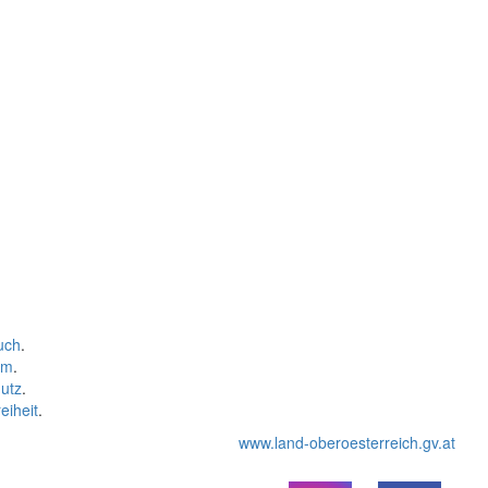
uch
.
um
.
utz
.
eiheit
.
www.land-oberoesterreich.gv.at