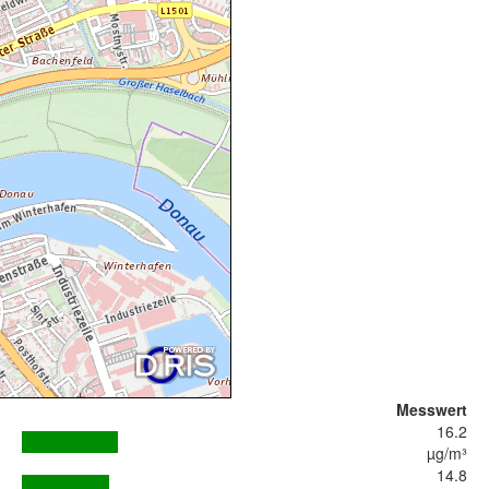
Messwert
16.2
µg/m³
14.8