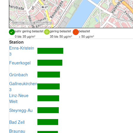
Quellen:
DORIS
,
basemap.at
sehr gering belastet
gering belastet
belastet
0 bis 35 µg/m³
35 bis 50 µg/m³
> 50 µg/m³
Station
Enns-Kristein
3
Feuerkogel
Grünbach
Gallneukirchen
3
Linz-Neue
Welt
Steyregg-Au
Bad Zell
Braunau