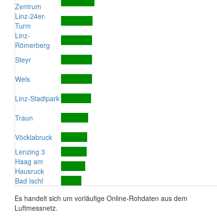
Zentrum
Linz-24er-
Turm
Linz-
Römerberg
Steyr
Wels
Linz-Stadtpark
Traun
Vöcklabruck
Lenzing 3
Haag am
Hausruck
Bad Ischl
Es handelt sich um vorläufige Online-Rohdaten aus dem
Luftmessnetz.