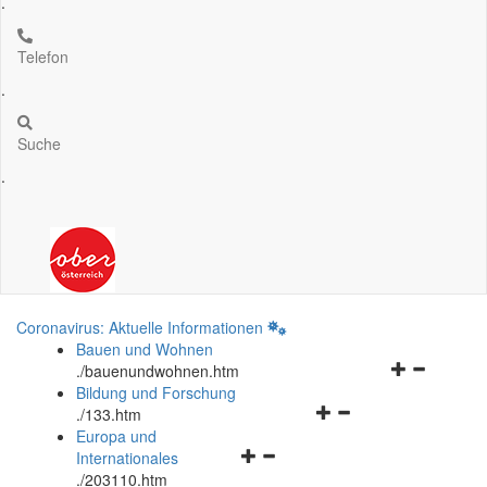
.
Telefon
.
Suche
.
Coronavirus: Aktuelle Informationen
Bauen und Wohnen
Navigationsm
.
/bauenundwohnen.htm
öffnen
Bildung und Forschung
Navigationsmenü
und
.
/133.htm
öffnen
schließen
Europa und
Navigationsmenü
und
Internationales
öffnen
schließen
.
/203110.htm