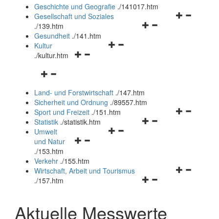
und
Geschichte und Geografie
.
/141017.htm
schließen
Navigationsm
Gesellschaft und Soziales
Navigationsmenü
öffnen
.
/139.htm
öffnen
und
Gesundheit
.
/141.htm
Navigationsmenü
und
schließen
Kultur
Navigationsmenü
öffnen
schließen
.
/kultur.htm
öffnen
und
Navigationsmenü
und
schließen
öffnen
schließen
Land- und Forstwirtschaft
.
/147.htm
und
Sicherheit und Ordnung
.
/89557.htm
schließen
Navigationsm
Sport und Freizeit
.
/151.htm
Navigationsmenü
öffnen
Statistik
.
/statistik.htm
Navigationsmenü
öffnen
und
Umwelt
Navigationsmenü
öffnen
und
schließen
und Natur
öffnen
und
schließen
.
/153.htm
und
schließen
Verkehr
.
/155.htm
schließen
Navigationsm
Wirtschaft, Arbeit und Tourismus
Navigationsmenü
öffnen
.
/157.htm
öffnen
und
und
schließen
Aktuelle Messwerte
schließen