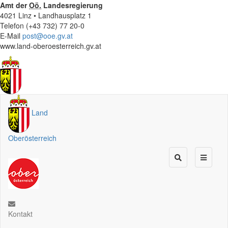
Amt der
Oö.
Landesregierung
4021 Linz • Landhausplatz 1
Telefon (+43 732) 77 20-0
E-Mail
post@ooe.gv.at
www.land-oberoesterreich.gv.at
Land
Oberösterreich
Kontakt