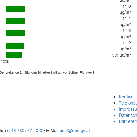
11.6
µg/m³
11.4
µg/m³
11.3
µg/m³
11.2
µg/m³
9.9 µg/m³
netz.
 gleitende 24-Stunden Mittelwert gilt als vorläufiger Richtwert.
Kontakt
.
Telefonb
Impress
Datensch
Barrierefr
efon
(+43 732) 77 20-0
• E-Mail
post@ooe.gv.at