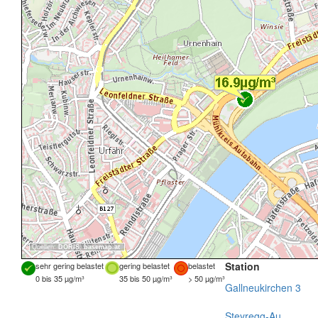
Quellen:
DORIS
,
basemap.at
Station
sehr gering belastet
gering belastet
belastet
0 bis 35 µg/m³
35 bis 50 µg/m³
> 50 µg/m³
Gallneukirchen 3
Steyregg-Au