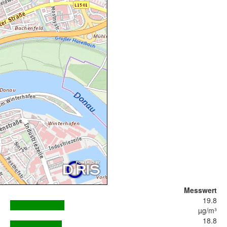
Messwert
19.8
µg/m³
18.8