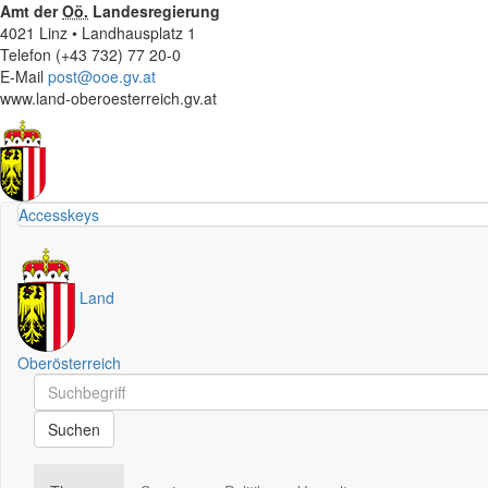
Amt der
Oö.
Landesregierung
4021 Linz • Landhausplatz 1
Telefon (+43 732) 77 20-0
E-Mail
post@ooe.gv.at
www.land-oberoesterreich.gv.at
Accesskeys
Land
Oberösterreich
Schnellsuche
Schnellsuche
Suchen