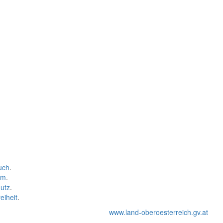
uch
.
um
.
utz
.
eiheit
.
www.land-oberoesterreich.gv.at