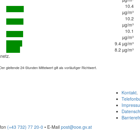
10.4
µg/m³
10.2
µg/m³
10.1
µg/m³
9.4 µg/m³
8.2 µg/m³
netz.
 gleitende 24-Stunden Mittelwert gilt als vorläufiger Richtwert.
Kontakt
.
Telefonb
Impress
Datensch
Barrierefr
efon
(+43 732) 77 20-0
• E-Mail
post@ooe.gv.at