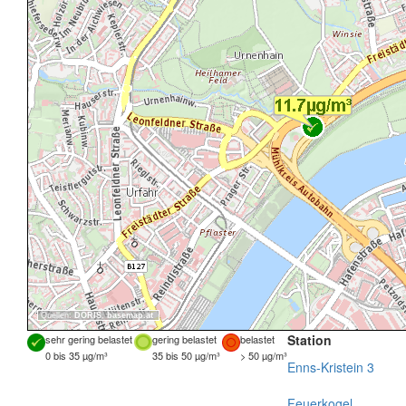
Quellen:
DORIS
,
basemap.at
Station
sehr gering belastet
gering belastet
belastet
0 bis 35 µg/m³
35 bis 50 µg/m³
> 50 µg/m³
Enns-Kristein 3
Feuerkogel