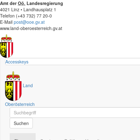
Amt der
Oö.
Landesregierung
4021 Linz • Landhausplatz 1
Telefon (+43 732) 77 20-0
E-Mail
post@ooe.gv.at
www.land-oberoesterreich.gv.at
Accesskeys
Land
Oberösterreich
Schnellsuche
Schnellsuche
Suchen