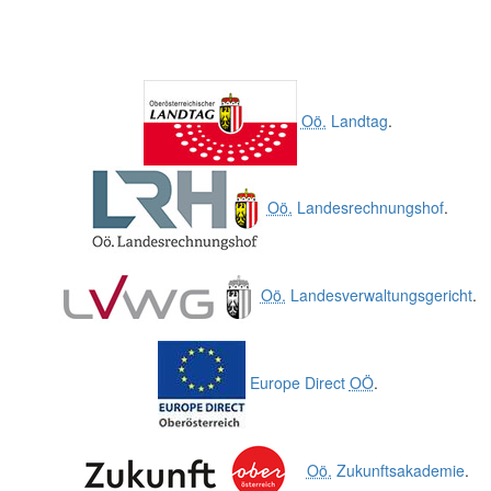
Oö.
Landtag
.
Oö.
Landesrechnungshof
.
Oö.
Landesverwaltungsgericht
.
Europe Direct
OÖ
.
Oö.
Zukunftsakademie
.