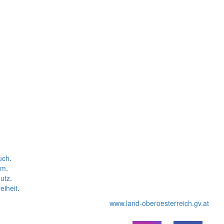
uch
.
um
.
utz
.
eiheit
.
www.land-oberoesterreich.gv.at