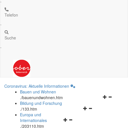
.
Telefon
.
Suche
.
Coronavirus: Aktuelle Informationen
Bauen und Wohnen
Navigationsm
.
/bauenundwohnen.htm
öffnen
Bildung und Forschung
Navigationsmenü
und
.
/133.htm
öffnen
schließen
Europa und
Navigationsmenü
und
Internationales
öffnen
schließen
.
/203110.htm