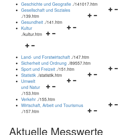
und
Geschichte und Geografie
.
/141017.htm
schließen
Navigationsm
Gesellschaft und Soziales
Navigationsmenü
öffnen
.
/139.htm
öffnen
und
Gesundheit
.
/141.htm
Navigationsmenü
und
schließen
Kultur
Navigationsmenü
öffnen
schließen
.
/kultur.htm
öffnen
und
Navigationsmenü
und
schließen
öffnen
schließen
Land- und Forstwirtschaft
.
/147.htm
und
Sicherheit und Ordnung
.
/89557.htm
schließen
Navigationsm
Sport und Freizeit
.
/151.htm
Navigationsmenü
öffnen
Statistik
.
/statistik.htm
Navigationsmenü
öffnen
und
Umwelt
Navigationsmenü
öffnen
und
schließen
und Natur
öffnen
und
schließen
.
/153.htm
und
schließen
Verkehr
.
/155.htm
schließen
Navigationsm
Wirtschaft, Arbeit und Tourismus
Navigationsmenü
öffnen
.
/157.htm
öffnen
und
und
schließen
Aktuelle Messwerte
schließen