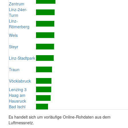
Zentrum
Linz-24er-
Turm
Linz-
Römerberg
Wels
Steyr
Linz-Stadtpark
Traun
Vöcklabruck
Lenzing 3
Haag am
Hausruck
Bad Ischl
Es handelt sich um vorläufige Online-Rohdaten aus dem
Luftmessnetz.