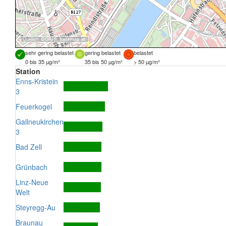
Quellen:
DORIS
,
basemap.at
sehr gering belastet
gering belastet
belastet
0 bis 35 µg/m³
35 bis 50 µg/m³
> 50 µg/m³
Station
Enns-Kristein
3
Feuerkogel
Gallneukirchen
3
Bad Zell
Grünbach
Linz-Neue
Welt
Steyregg-Au
Braunau