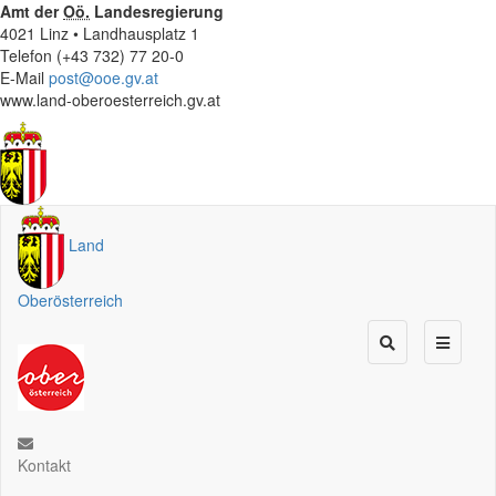
Amt der
Oö.
Landesregierung
4021 Linz • Landhausplatz 1
Telefon (+43 732) 77 20-0
E-Mail
post@ooe.gv.at
www.land-oberoesterreich.gv.at
Land
Oberösterreich
Kontakt