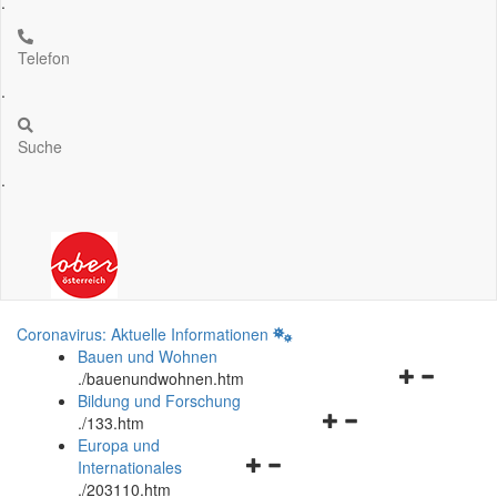
.
Telefon
.
Suche
.
Coronavirus: Aktuelle Informationen
Bauen und Wohnen
Navigationsm
.
/bauenundwohnen.htm
öffnen
Bildung und Forschung
Navigationsmenü
und
.
/133.htm
öffnen
schließen
Europa und
Navigationsmenü
und
Internationales
öffnen
schließen
.
/203110.htm