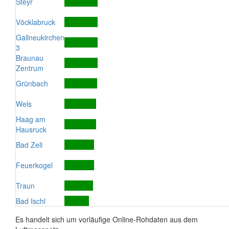
Steyr
Vöcklabruck
Gallneukirchen
3
Braunau
Zentrum
Grünbach
Wels
Haag am
Hausruck
Bad Zell
Feuerkogel
Traun
Bad Ischl
Es handelt sich um vorläufige Online-Rohdaten aus dem