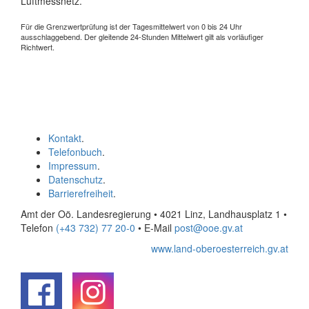
Luftmessnetz.
Für die Grenzwertprüfung ist der Tagesmittelwert von 0 bis 24 Uhr
ausschlaggebend. Der gleitende 24-Stunden Mittelwert gilt als vorläufiger
Richtwert.
Kontakt
.
Telefonbuch
.
Impressum
.
Datenschutz
.
Barrierefreiheit
.
Amt der Oö. Landesregierung • 4021 Linz, Landhausplatz 1
•
Telefon
(+43 732) 77 20-0
• E-Mail
post@ooe.gv.at
www.land-oberoesterreich.gv.at