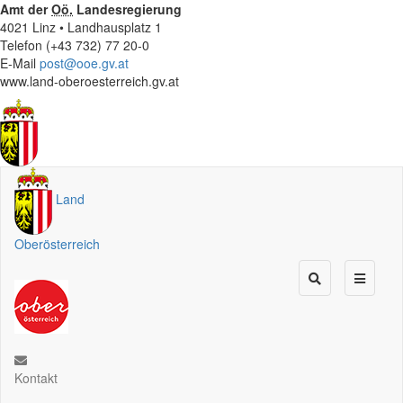
Amt der
Oö.
Landesregierung
4021 Linz • Landhausplatz 1
Telefon (+43 732) 77 20-0
E-Mail
post@ooe.gv.at
www.land-oberoesterreich.gv.at
Land
Oberösterreich
Kontakt