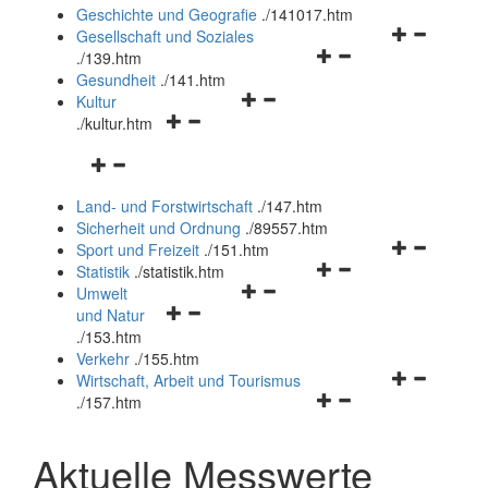
und
Geschichte und Geografie
.
/141017.htm
schließen
Navigationsm
Gesellschaft und Soziales
Navigationsmenü
öffnen
.
/139.htm
öffnen
und
Gesundheit
.
/141.htm
Navigationsmenü
und
schließen
Kultur
Navigationsmenü
öffnen
schließen
.
/kultur.htm
öffnen
und
Navigationsmenü
und
schließen
öffnen
schließen
Land- und Forstwirtschaft
.
/147.htm
und
Sicherheit und Ordnung
.
/89557.htm
schließen
Navigationsm
Sport und Freizeit
.
/151.htm
Navigationsmenü
öffnen
Statistik
.
/statistik.htm
Navigationsmenü
öffnen
und
Umwelt
Navigationsmenü
öffnen
und
schließen
und Natur
öffnen
und
schließen
.
/153.htm
und
schließen
Verkehr
.
/155.htm
schließen
Navigationsm
Wirtschaft, Arbeit und Tourismus
Navigationsmenü
öffnen
.
/157.htm
öffnen
und
und
schließen
Aktuelle Messwerte
schließen