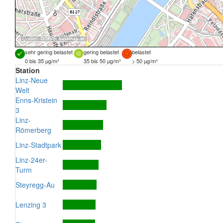
Quellen:
DORIS
,
basemap.at
sehr gering belastet
gering belastet
belastet
0 bis 35 µg/m³
35 bis 50 µg/m³
> 50 µg/m³
Station
Linz-Neue
Welt
Enns-Kristein
3
Linz-
Römerberg
Linz-Stadtpark
Linz-24er-
Turm
Steyregg-Au
Lenzing 3