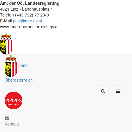
Amt der
Oö.
Landesregierung
4021 Linz • Landhausplatz 1
Telefon (+43 732) 77 20-0
E-Mail
post@ooe.gv.at
www.land-oberoesterreich.gv.at
Land
Oberösterreich
Kontakt