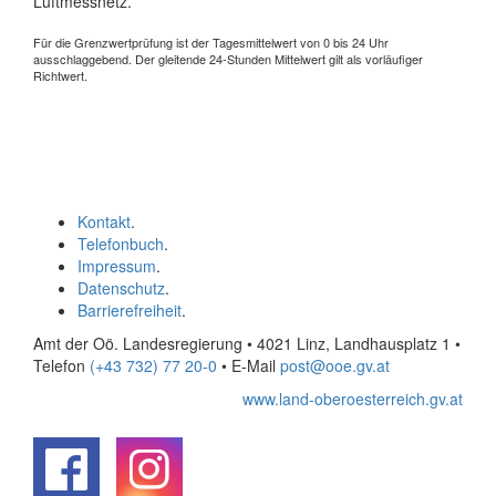
Luftmessnetz.
Für die Grenzwertprüfung ist der Tagesmittelwert von 0 bis 24 Uhr
ausschlaggebend. Der gleitende 24-Stunden Mittelwert gilt als vorläufiger
Richtwert.
Kontakt
.
Telefonbuch
.
Impressum
.
Datenschutz
.
Barrierefreiheit
.
Amt der Oö. Landesregierung • 4021 Linz, Landhausplatz 1
•
Telefon
(+43 732) 77 20-0
• E-Mail
post@ooe.gv.at
www.land-oberoesterreich.gv.at