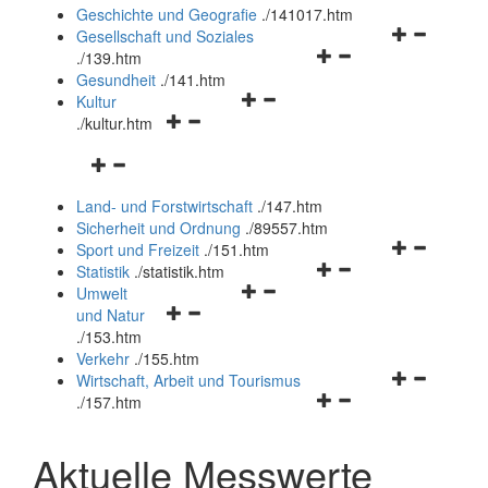
und
Geschichte und Geografie
.
/141017.htm
schließen
Navigationsm
Gesellschaft und Soziales
Navigationsmenü
öffnen
.
/139.htm
öffnen
und
Gesundheit
.
/141.htm
Navigationsmenü
und
schließen
Kultur
Navigationsmenü
öffnen
schließen
.
/kultur.htm
öffnen
und
Navigationsmenü
und
schließen
öffnen
schließen
Land- und Forstwirtschaft
.
/147.htm
und
Sicherheit und Ordnung
.
/89557.htm
schließen
Navigationsm
Sport und Freizeit
.
/151.htm
Navigationsmenü
öffnen
Statistik
.
/statistik.htm
Navigationsmenü
öffnen
und
Umwelt
Navigationsmenü
öffnen
und
schließen
und Natur
öffnen
und
schließen
.
/153.htm
und
schließen
Verkehr
.
/155.htm
schließen
Navigationsm
Wirtschaft, Arbeit und Tourismus
Navigationsmenü
öffnen
.
/157.htm
öffnen
und
und
schließen
Aktuelle Messwerte
schließen