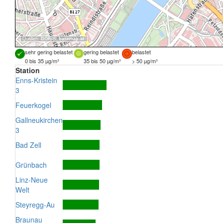
Quellen:
DORIS
,
basemap.at
sehr gering belastet
gering belastet
belastet
0 bis 35 µg/m³
35 bis 50 µg/m³
> 50 µg/m³
Station
Enns-Kristein
3
Feuerkogel
Gallneukirchen
3
Bad Zell
Grünbach
Linz-Neue
Welt
Steyregg-Au
Braunau