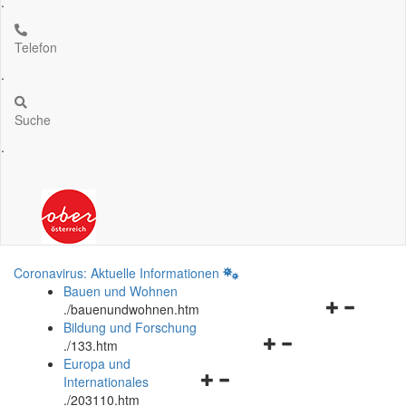
.
Telefon
.
Suche
.
Coronavirus: Aktuelle Informationen
Bauen und Wohnen
Navigationsm
.
/bauenundwohnen.htm
öffnen
Bildung und Forschung
Navigationsmenü
und
.
/133.htm
öffnen
schließen
Europa und
Navigationsmenü
und
Internationales
öffnen
schließen
.
/203110.htm