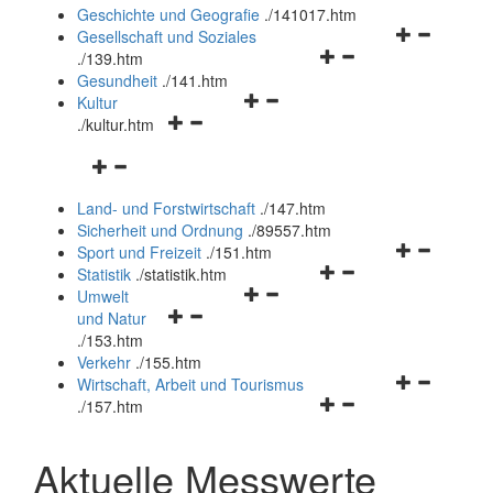
und
Geschichte und Geografie
.
/141017.htm
schließen
Navigationsm
Gesellschaft und Soziales
Navigationsmenü
öffnen
.
/139.htm
öffnen
und
Gesundheit
.
/141.htm
Navigationsmenü
und
schließen
Kultur
Navigationsmenü
öffnen
schließen
.
/kultur.htm
öffnen
und
Navigationsmenü
und
schließen
öffnen
schließen
Land- und Forstwirtschaft
.
/147.htm
und
Sicherheit und Ordnung
.
/89557.htm
schließen
Navigationsm
Sport und Freizeit
.
/151.htm
Navigationsmenü
öffnen
Statistik
.
/statistik.htm
Navigationsmenü
öffnen
und
Umwelt
Navigationsmenü
öffnen
und
schließen
und Natur
öffnen
und
schließen
.
/153.htm
und
schließen
Verkehr
.
/155.htm
schließen
Navigationsm
Wirtschaft, Arbeit und Tourismus
Navigationsmenü
öffnen
.
/157.htm
öffnen
und
und
schließen
Aktuelle Messwerte
schließen