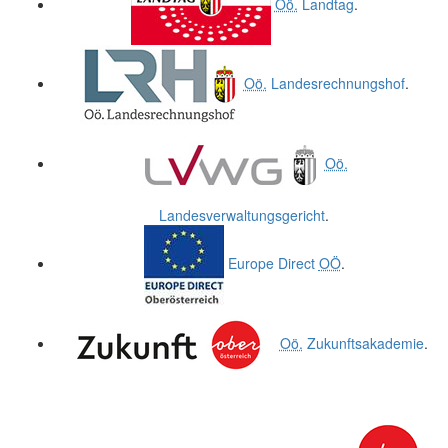
Oö.
Landtag
.
Oö.
Landesrechnungshof
.
Oö.
Landesverwaltungsgericht
.
Europe Direct
OÖ
.
Oö.
Zukunftsakademie
.