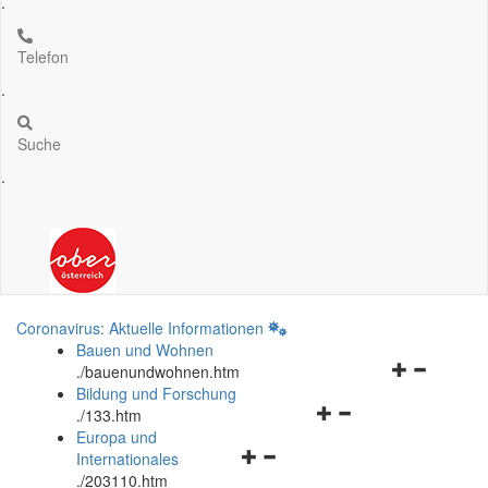
.
Telefon
.
Suche
.
Coronavirus: Aktuelle Informationen
Bauen und Wohnen
Navigationsm
.
/bauenundwohnen.htm
öffnen
Bildung und Forschung
Navigationsmenü
und
.
/133.htm
öffnen
schließen
Europa und
Navigationsmenü
und
Internationales
öffnen
schließen
.
/203110.htm