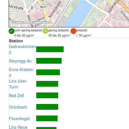
Quellen:
DORIS
,
basemap.at
sehr gering belastet
gering belastet
belastet
0 bis 35 µg/m³
35 bis 50 µg/m³
> 50 µg/m³
Station
Gallneukirchen
3
Steyregg-Au
Enns-Kristein
3
Linz-24er-
Turm
Bad Zell
Grünbach
Feuerkogel
Linz-Neue