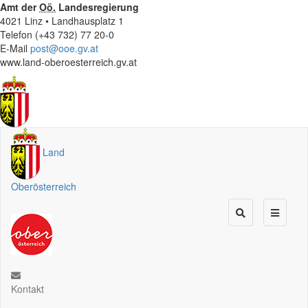
Amt der
Oö.
Landesregierung
4021 Linz • Landhausplatz 1
Telefon (+43 732) 77 20-0
E-Mail
post@ooe.gv.at
www.land-oberoesterreich.gv.at
Land
Oberösterreich
Kontakt