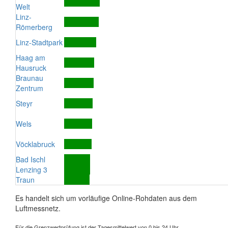
Welt
Linz-
Römerberg
Linz-Stadtpark
Haag am
Hausruck
Braunau
Zentrum
Steyr
Wels
Vöcklabruck
Bad Ischl
Lenzing 3
Traun
Es handelt sich um vorläufige Online-Rohdaten aus dem
Luftmessnetz.
Für die Grenzwertprüfung ist der Tagesmittelwert von 0 bis 24 Uhr