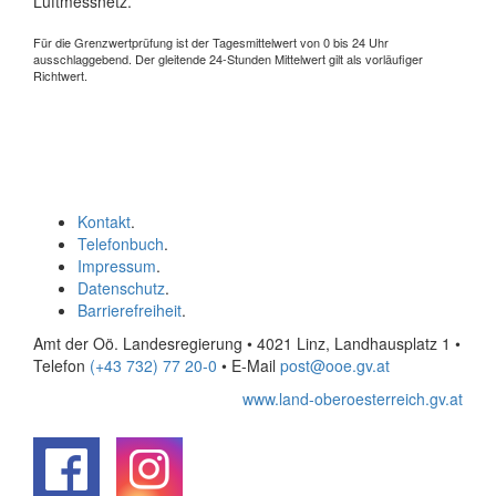
Luftmessnetz.
Für die Grenzwertprüfung ist der Tagesmittelwert von 0 bis 24 Uhr
ausschlaggebend. Der gleitende 24-Stunden Mittelwert gilt als vorläufiger
Richtwert.
Kontakt
.
Telefonbuch
.
Impressum
.
Datenschutz
.
Barrierefreiheit
.
Amt der Oö. Landesregierung • 4021 Linz, Landhausplatz 1
•
Telefon
(+43 732) 77 20-0
• E-Mail
post@ooe.gv.at
www.land-oberoesterreich.gv.at