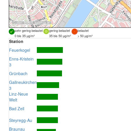
Quellen:
DORIS
,
basemap.at
sehr gering belastet
gering belastet
belastet
0 bis 35 µg/m³
35 bis 50 µg/m³
> 50 µg/m³
Station
Feuerkogel
Enns-Kristein
3
Grünbach
Gallneukirchen
3
Linz-Neue
Welt
Bad Zell
Steyregg-Au
Braunau