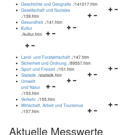
und
Geschichte und Geografie
.
/141017.htm
schließen
Navigationsm
Gesellschaft und Soziales
Navigationsmenü
öffnen
.
/139.htm
öffnen
und
Gesundheit
.
/141.htm
Navigationsmenü
und
schließen
Kultur
Navigationsmenü
öffnen
schließen
.
/kultur.htm
öffnen
und
Navigationsmenü
und
schließen
öffnen
schließen
Land- und Forstwirtschaft
.
/147.htm
und
Sicherheit und Ordnung
.
/89557.htm
schließen
Navigationsm
Sport und Freizeit
.
/151.htm
Navigationsmenü
öffnen
Statistik
.
/statistik.htm
Navigationsmenü
öffnen
und
Umwelt
Navigationsmenü
öffnen
und
schließen
und Natur
öffnen
und
schließen
.
/153.htm
und
schließen
Verkehr
.
/155.htm
schließen
Navigationsm
Wirtschaft, Arbeit und Tourismus
Navigationsmenü
öffnen
.
/157.htm
öffnen
und
und
schließen
Aktuelle Messwerte
schließen