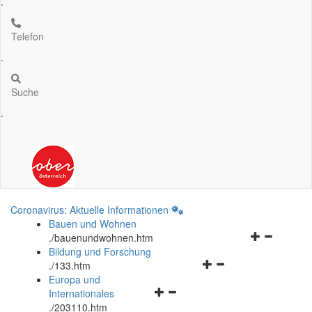
.
Telefon
.
Suche
.
Coronavirus: Aktuelle Informationen
Bauen und Wohnen
Navigationsm
.
/bauenundwohnen.htm
öffnen
Bildung und Forschung
Navigationsmenü
und
.
/133.htm
öffnen
schließen
Europa und
Navigationsmenü
und
Internationales
öffnen
schließen
.
/203110.htm