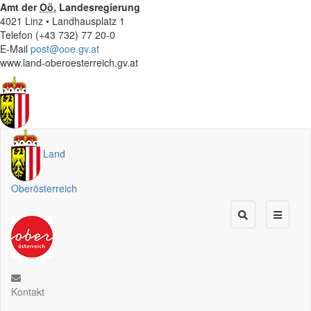
Amt der
Oö.
Landesregierung
4021 Linz • Landhausplatz 1
Telefon (+43 732) 77 20-0
E-Mail
post@ooe.gv.at
www.land-oberoesterreich.gv.at
Land
Oberösterreich
Kontakt