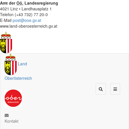
Amt der
Oö.
Landesregierung
4021 Linz • Landhausplatz 1
Telefon (+43 732) 77 20-0
E-Mail
post@ooe.gv.at
www.land-oberoesterreich.gv.at
Land
Oberösterreich
Kontakt