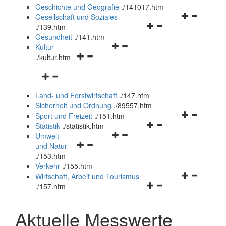
und
Geschichte und Geografie
.
/141017.htm
schließen
Navigationsm
Gesellschaft und Soziales
Navigationsmenü
öffnen
.
/139.htm
öffnen
und
Gesundheit
.
/141.htm
Navigationsmenü
und
schließen
Kultur
Navigationsmenü
öffnen
schließen
.
/kultur.htm
öffnen
und
Navigationsmenü
und
schließen
öffnen
schließen
Land- und Forstwirtschaft
.
/147.htm
und
Sicherheit und Ordnung
.
/89557.htm
schließen
Navigationsm
Sport und Freizeit
.
/151.htm
Navigationsmenü
öffnen
Statistik
.
/statistik.htm
Navigationsmenü
öffnen
und
Umwelt
Navigationsmenü
öffnen
und
schließen
und Natur
öffnen
und
schließen
.
/153.htm
und
schließen
Verkehr
.
/155.htm
schließen
Navigationsm
Wirtschaft, Arbeit und Tourismus
Navigationsmenü
öffnen
.
/157.htm
öffnen
und
und
schließen
Aktuelle Messwerte
schließen