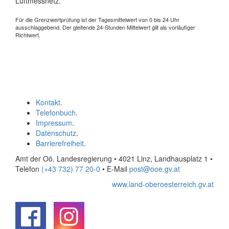
Luftmessnetz.
Für die Grenzwertprüfung ist der Tagesmittelwert von 0 bis 24 Uhr
ausschlaggebend. Der gleitende 24-Stunden Mittelwert gilt als vorläufiger
Richtwert.
Kontakt
.
Telefonbuch
.
Impressum
.
Datenschutz
.
Barrierefreiheit
.
Amt der Oö. Landesregierung • 4021 Linz, Landhausplatz 1
•
Telefon
(+43 732) 77 20-0
• E-Mail
post@ooe.gv.at
www.land-oberoesterreich.gv.at