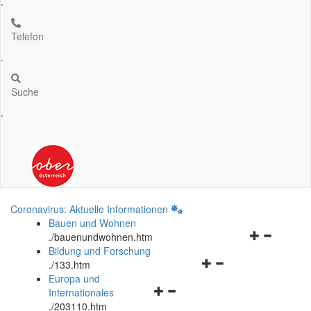
.
Telefon
.
Suche
.
Coronavirus: Aktuelle Informationen
Bauen und Wohnen
Navigationsm
.
/bauenundwohnen.htm
öffnen
Bildung und Forschung
Navigationsmenü
und
.
/133.htm
öffnen
schließen
Europa und
Navigationsmenü
und
Internationales
öffnen
schließen
.
/203110.htm