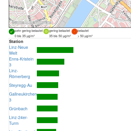
Quellen:
DORIS
,
basemap.at
sehr gering belastet
gering belastet
belastet
0 bis 35 µg/m³
35 bis 50 µg/m³
> 50 µg/m³
Station
Linz-Neue
Welt
Enns-Kristein
3
Linz-
Römerberg
Steyregg-Au
Gallneukirchen
3
Grünbach
Linz-24er-
Turm