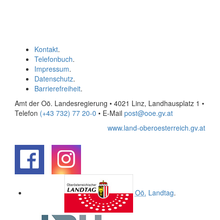
Kontakt
.
Telefonbuch
.
Impressum
.
Datenschutz
.
Barrierefreiheit
.
Amt der Oö. Landesregierung • 4021 Linz, Landhausplatz 1
•
Telefon
(+43 732) 77 20-0
• E-Mail
post@ooe.gv.at
www.land-oberoesterreich.gv.at
.
.
Oö.
Landtag
.