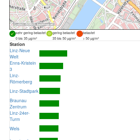
Quellen:
DORIS
,
basemap.at
sehr gering belastet
gering belastet
belastet
0 bis 35 µg/m³
35 bis 50 µg/m³
> 50 µg/m³
Station
Linz-Neue
Welt
Enns-Kristein
3
Linz-
Römerberg
Linz-Stadtpark
Braunau
Zentrum
Linz-24er-
Turm
Wels