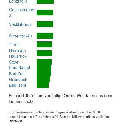
Lenzing 3
Gallneukirchen
3
Vöcklabruck
Steyregg-Au
Traun
Haag am
Hausruck
Steyr
Feuerkogel
Bad Zell
Grünbach
Bad Ischl
Es handelt sich um vorläufige Online-Rohdaten aus dem
Luftmessnetz.
Für die Grenzwertprüfung ist der Tagesmittelwert von 0 bis 24 Uhr
ausschlaggebend. Der gleitende 24-Stunden Mittelwert gilt als vorläufiger
Richtwert.