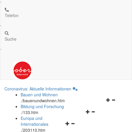
.
Telefon
.
Suche
.
Coronavirus: Aktuelle Informationen
Bauen und Wohnen
Navigationsm
.
/bauenundwohnen.htm
öffnen
Bildung und Forschung
Navigationsmenü
und
.
/133.htm
öffnen
schließen
Europa und
Navigationsmenü
und
Internationales
öffnen
schließen
.
/203110.htm