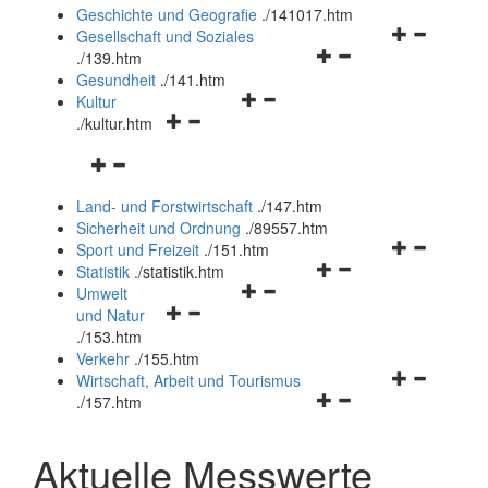
und
Geschichte und Geografie
.
/141017.htm
schließen
Navigationsm
Gesellschaft und Soziales
Navigationsmenü
öffnen
.
/139.htm
öffnen
und
Gesundheit
.
/141.htm
Navigationsmenü
und
schließen
Kultur
Navigationsmenü
öffnen
schließen
.
/kultur.htm
öffnen
und
Navigationsmenü
und
schließen
öffnen
schließen
Land- und Forstwirtschaft
.
/147.htm
und
Sicherheit und Ordnung
.
/89557.htm
schließen
Navigationsm
Sport und Freizeit
.
/151.htm
Navigationsmenü
öffnen
Statistik
.
/statistik.htm
Navigationsmenü
öffnen
und
Umwelt
Navigationsmenü
öffnen
und
schließen
und Natur
öffnen
und
schließen
.
/153.htm
und
schließen
Verkehr
.
/155.htm
schließen
Navigationsm
Wirtschaft, Arbeit und Tourismus
Navigationsmenü
öffnen
.
/157.htm
öffnen
und
und
schließen
Aktuelle Messwerte
schließen