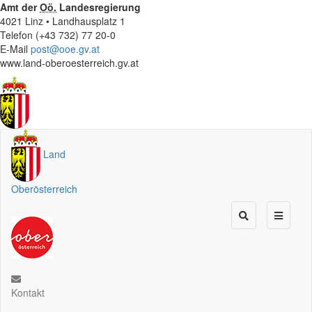
Amt der
Oö.
Landesregierung
4021 Linz • Landhausplatz 1
Telefon (+43 732) 77 20-0
E-Mail
post@ooe.gv.at
www.land-oberoesterreich.gv.at
Land
Oberösterreich
Kontakt