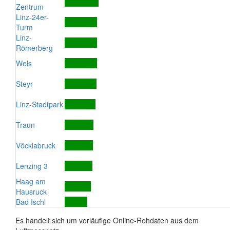
Zentrum
Linz-24er-
Turm
Linz-
Römerberg
Wels
Steyr
Linz-Stadtpark
Traun
Vöcklabruck
Lenzing 3
Haag am
Hausruck
Bad Ischl
Es handelt sich um vorläufige Online-Rohdaten aus dem