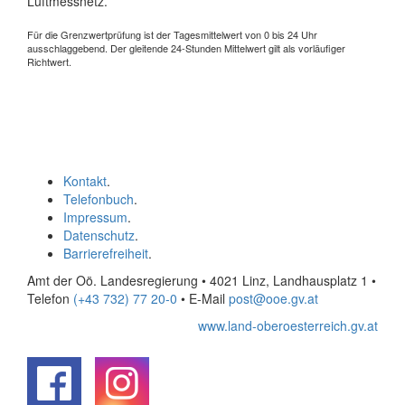
Luftmessnetz.
Für die Grenzwertprüfung ist der Tagesmittelwert von 0 bis 24 Uhr
ausschlaggebend. Der gleitende 24-Stunden Mittelwert gilt als vorläufiger
Richtwert.
Kontakt
.
Telefonbuch
.
Impressum
.
Datenschutz
.
Barrierefreiheit
.
Amt der Oö. Landesregierung • 4021 Linz, Landhausplatz 1
•
Telefon
(+43 732) 77 20-0
• E-Mail
post@ooe.gv.at
www.land-oberoesterreich.gv.at