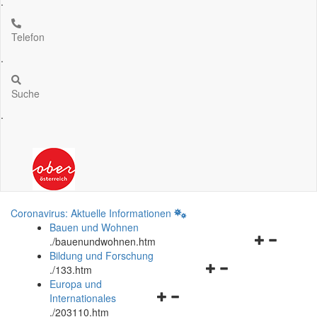
.
Telefon
.
Suche
.
Coronavirus: Aktuelle Informationen
Bauen und Wohnen
Navigationsm
.
/bauenundwohnen.htm
öffnen
Bildung und Forschung
Navigationsmenü
und
.
/133.htm
öffnen
schließen
Europa und
Navigationsmenü
und
Internationales
öffnen
schließen
.
/203110.htm