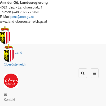
Amt der
Oö.
Landesregierung
4021 Linz • Landhausplatz 1
Telefon (+43 732) 77 20-0
E-Mail
post@ooe.gv.at
www.land-oberoesterreich.gv.at
Land
Oberösterreich
Kontakt