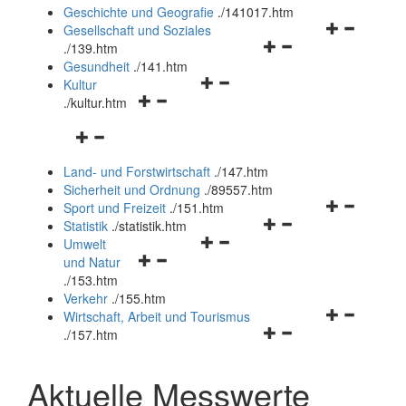
und
Geschichte und Geografie
.
/141017.htm
schließen
Navigationsm
Gesellschaft und Soziales
Navigationsmenü
öffnen
.
/139.htm
öffnen
und
Gesundheit
.
/141.htm
Navigationsmenü
und
schließen
Kultur
Navigationsmenü
öffnen
schließen
.
/kultur.htm
öffnen
und
Navigationsmenü
und
schließen
öffnen
schließen
Land- und Forstwirtschaft
.
/147.htm
und
Sicherheit und Ordnung
.
/89557.htm
schließen
Navigationsm
Sport und Freizeit
.
/151.htm
Navigationsmenü
öffnen
Statistik
.
/statistik.htm
Navigationsmenü
öffnen
und
Umwelt
Navigationsmenü
öffnen
und
schließen
und Natur
öffnen
und
schließen
.
/153.htm
und
schließen
Verkehr
.
/155.htm
schließen
Navigationsm
Wirtschaft, Arbeit und Tourismus
Navigationsmenü
öffnen
.
/157.htm
öffnen
und
und
schließen
Aktuelle Messwerte
schließen