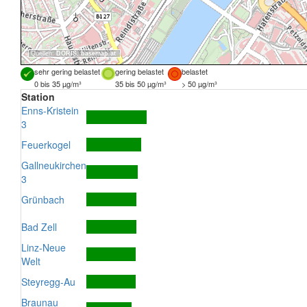
Quellen:
DORIS
,
basemap.at
sehr gering belastet
gering belastet
belastet
0 bis 35 µg/m³
35 bis 50 µg/m³
> 50 µg/m³
Station
Enns-Kristein
3
Feuerkogel
Gallneukirchen
3
Grünbach
Bad Zell
Linz-Neue
Welt
Steyregg-Au
Braunau