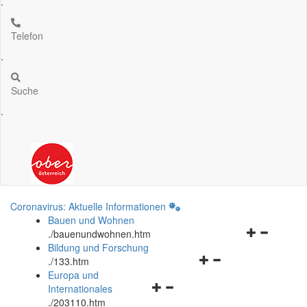
.
Telefon
.
Suche
.
Coronavirus: Aktuelle Informationen
Bauen und Wohnen
Navigationsm
.
/bauenundwohnen.htm
öffnen
Bildung und Forschung
Navigationsmenü
und
.
/133.htm
öffnen
schließen
Europa und
Navigationsmenü
und
Internationales
öffnen
schließen
.
/203110.htm