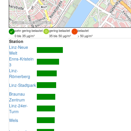
Quellen:
DORIS
,
basemap.at
sehr gering belastet
gering belastet
belastet
0 bis 35 µg/m³
35 bis 50 µg/m³
> 50 µg/m³
Station
Linz-Neue
Welt
Enns-Kristein
3
Linz-
Römerberg
Linz-Stadtpark
Braunau
Zentrum
Linz-24er-
Turm
Wels