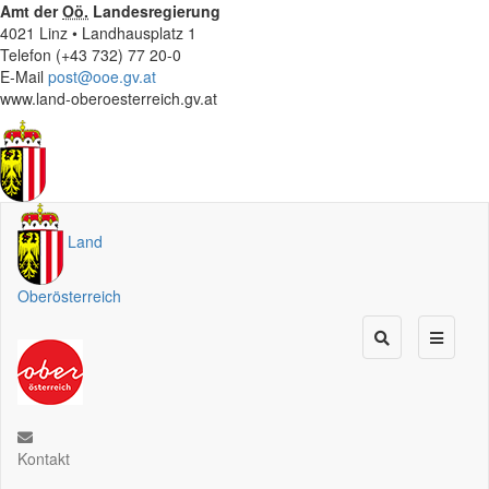
Amt der
Oö.
Landesregierung
4021 Linz • Landhausplatz 1
Telefon (+43 732) 77 20-0
E-Mail
post@ooe.gv.at
www.land-oberoesterreich.gv.at
Land
Oberösterreich
Kontakt