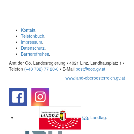
Kontakt
.
Telefonbuch
.
Impressum
.
Datenschutz
.
Barrierefreiheit
.
Amt der Oö. Landesregierung • 4021 Linz, Landhausplatz 1
•
Telefon
(+43 732) 77 20-0
• E-Mail
post@ooe.gv.at
www.land-oberoesterreich.gv.at
.
.
Oö.
Landtag
.