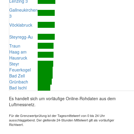
Lenzing 3
Gallneukirchen
3
Vöcklabruck
Steyregg-Au
Traun
Haag am
Hausruck
Steyr
Feuerkogel
Bad Zell
Grünbach
Bad Ischl
Es handelt sich um vorläufige Online-Rohdaten aus dem
Luftmessnetz.
Für die Grenzwertprüfung ist der Tagesmittelwert von 0 bis 24 Uhr
ausschlaggebend. Der gleitende 24-Stunden Mittelwert gilt als vorläufiger
Richtwert.