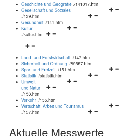
und
Geschichte und Geografie
.
/141017.htm
schließen
Navigationsm
Gesellschaft und Soziales
Navigationsmenü
öffnen
.
/139.htm
öffnen
und
Gesundheit
.
/141.htm
Navigationsmenü
und
schließen
Kultur
Navigationsmenü
öffnen
schließen
.
/kultur.htm
öffnen
und
Navigationsmenü
und
schließen
öffnen
schließen
Land- und Forstwirtschaft
.
/147.htm
und
Sicherheit und Ordnung
.
/89557.htm
schließen
Navigationsm
Sport und Freizeit
.
/151.htm
Navigationsmenü
öffnen
Statistik
.
/statistik.htm
Navigationsmenü
öffnen
und
Umwelt
Navigationsmenü
öffnen
und
schließen
und Natur
öffnen
und
schließen
.
/153.htm
und
schließen
Verkehr
.
/155.htm
schließen
Navigationsm
Wirtschaft, Arbeit und Tourismus
Navigationsmenü
öffnen
.
/157.htm
öffnen
und
und
schließen
Aktuelle Messwerte
schließen