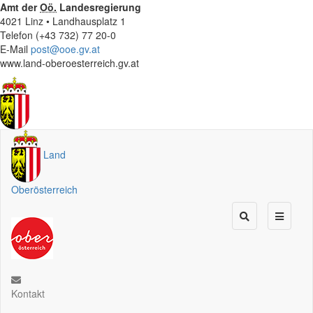
Amt der
Oö.
Landesregierung
4021 Linz • Landhausplatz 1
Telefon (+43 732) 77 20-0
E-Mail
post@ooe.gv.at
www.land-oberoesterreich.gv.at
Land
Oberösterreich
Kontakt