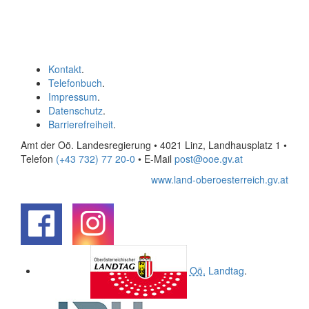
Kontakt
.
Telefonbuch
.
Impressum
.
Datenschutz
.
Barrierefreiheit
.
Amt der Oö. Landesregierung • 4021 Linz, Landhausplatz 1
•
Telefon
(+43 732) 77 20-0
• E-Mail
post@ooe.gv.at
www.land-oberoesterreich.gv.at
.
.
Oö.
Landtag
.