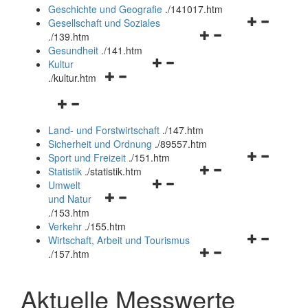
und
Geschichte und Geografie
.
/141017.htm
schließen
Navigationsm
Gesellschaft und Soziales
Navigationsmenü
öffnen
.
/139.htm
öffnen
und
Gesundheit
.
/141.htm
Navigationsmenü
und
schließen
Kultur
Navigationsmenü
öffnen
schließen
.
/kultur.htm
öffnen
und
Navigationsmenü
und
schließen
öffnen
schließen
Land- und Forstwirtschaft
.
/147.htm
und
Sicherheit und Ordnung
.
/89557.htm
schließen
Navigationsm
Sport und Freizeit
.
/151.htm
Navigationsmenü
öffnen
Statistik
.
/statistik.htm
Navigationsmenü
öffnen
und
Umwelt
Navigationsmenü
öffnen
und
schließen
und Natur
öffnen
und
schließen
.
/153.htm
und
schließen
Verkehr
.
/155.htm
schließen
Navigationsm
Wirtschaft, Arbeit und Tourismus
Navigationsmenü
öffnen
.
/157.htm
öffnen
und
und
schließen
Aktuelle Messwerte
schließen