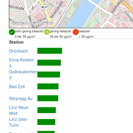
Quellen:
DORIS
,
basemap.at
sehr gering belastet
gering belastet
belastet
0 bis 35 µg/m³
35 bis 50 µg/m³
> 50 µg/m³
Station
Grünbach
Enns-Kristein
3
Gallneukirchen
3
Bad Zell
Steyregg-Au
Linz-Neue
Welt
Linz-24er-
Turm