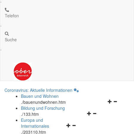
.
Telefon
.
Suche
.
Coronavirus: Aktuelle Informationen
Bauen und Wohnen
Navigationsm
.
/bauenundwohnen.htm
öffnen
Bildung und Forschung
Navigationsmenü
und
.
/133.htm
öffnen
schließen
Europa und
Navigationsmenü
und
Internationales
öffnen
schließen
.
/203110.htm