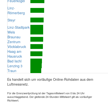
Feuerkogel
Linz-
Römerberg
Steyr
Linz-Stadtpark
Wels
Braunau
Zentrum
Vöcklabruck
Haag am
Hausruck
Bad Ischl
Lenzing 3
Traun
Es handelt sich um vorläufige Online-Rohdaten aus dem
Luftmessnetz.
Für die Grenzwertprüfung ist der Tagesmittelwert von 0 bis 24 Uhr
ausschlaggebend. Der gleitende 24-Stunden Mittelwert gilt als vorläufiger
Richtwert.