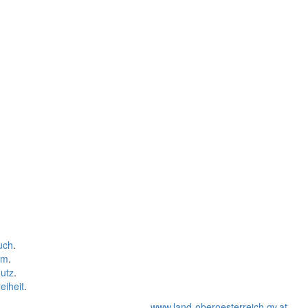
uch
.
um
.
utz
.
eiheit
.
www.land-oberoesterreich.gv.at