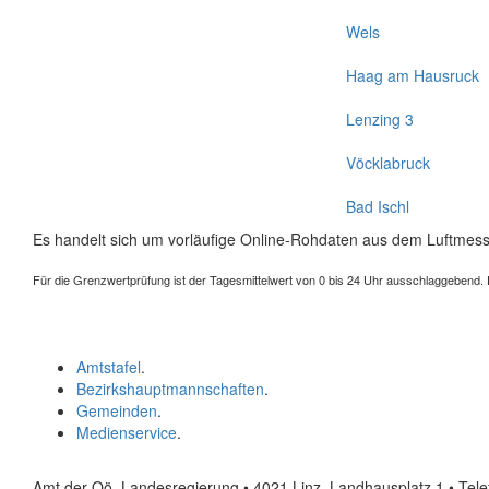
Wels
Haag am Hausruck
Lenzing 3
Vöcklabruck
Bad Ischl
Es handelt sich um vorläufige Online-Rohdaten aus dem Luftmess
Für die Grenzwertprüfung ist der Tagesmittelwert von 0 bis 24 Uhr ausschlaggebend. Der
Amtstafel
.
Bezirkshauptmannschaften
.
Gemeinden
.
Medienservice
.
Amt der Oö. Landesregierung • 4021 Linz, Landhausplatz 1
• Tel