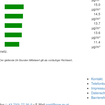
15.0
µg/m³
14.5
µg/m³
13.7
µg/m³
13.6
µg/m³
11.4
µg/m³
netz.
 gleitende 24-Stunden Mittelwert gilt als vorläufiger Richtwert.
Kontakt
.
Telefonb
Impress
Datensch
Barrierefr
efon
(+43 732) 77 20-0
• E-Mail
post@ooe.gv.at