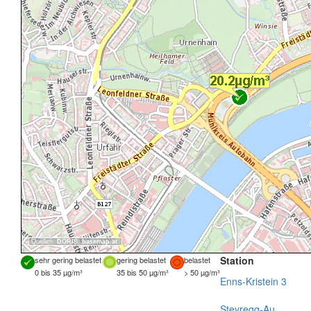
Quellen:
DORIS
,
basemap.at
Station
sehr gering belastet
gering belastet
belastet
0 bis 35 µg/m³
35 bis 50 µg/m³
> 50 µg/m³
Enns-Kristein 3
Steyregg-Au