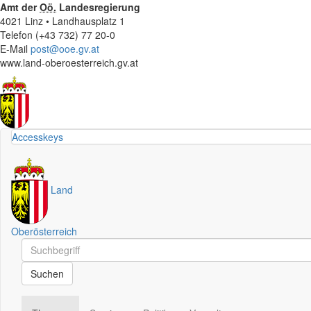
Amt der
Oö.
Landesregierung
4021 Linz • Landhausplatz 1
Telefon (+43 732) 77 20-0
E-Mail
post@ooe.gv.at
www.land-oberoesterreich.gv.at
Accesskeys
Land
Oberösterreich
Schnellsuche
Schnellsuche
Suchen