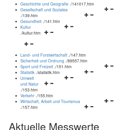
und
Geschichte und Geografie
.
/141017.htm
schließen
Navigationsm
Gesellschaft und Soziales
Navigationsmenü
öffnen
.
/139.htm
öffnen
und
Gesundheit
.
/141.htm
Navigationsmenü
und
schließen
Kultur
Navigationsmenü
öffnen
schließen
.
/kultur.htm
öffnen
und
Navigationsmenü
und
schließen
öffnen
schließen
Land- und Forstwirtschaft
.
/147.htm
und
Sicherheit und Ordnung
.
/89557.htm
schließen
Navigationsm
Sport und Freizeit
.
/151.htm
Navigationsmenü
öffnen
Statistik
.
/statistik.htm
Navigationsmenü
öffnen
und
Umwelt
Navigationsmenü
öffnen
und
schließen
und Natur
öffnen
und
schließen
.
/153.htm
und
schließen
Verkehr
.
/155.htm
schließen
Navigationsm
Wirtschaft, Arbeit und Tourismus
Navigationsmenü
öffnen
.
/157.htm
öffnen
und
und
schließen
Aktuelle Messwerte
schließen