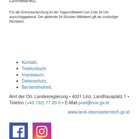
Luftmessnetz.
Für die Grenzwertprüfung ist der Tagesmittelwert von 0 bis 24 Uhr
ausschlaggebend. Der gleitende 24-Stunden Mittelwert gilt als vorläufiger
Richtwert.
Kontakt
.
Telefonbuch
.
Impressum
.
Datenschutz
.
Barrierefreiheit
.
Amt der Oö. Landesregierung • 4021 Linz, Landhausplatz 1
•
Telefon
(+43 732) 77 20-0
• E-Mail
post@ooe.gv.at
www.land-oberoesterreich.gv.at