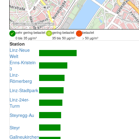
Quellen:
DORIS
,
basemap.at
sehr gering belastet
gering belastet
belastet
0 bis 35 µg/m³
35 bis 50 µg/m³
> 50 µg/m³
Station
Linz-Neue
Welt
Enns-Kristein
3
Linz-
Römerberg
Linz-Stadtpark
Linz-24er-
Turm
Steyregg-Au
Steyr
Gallneukirchen