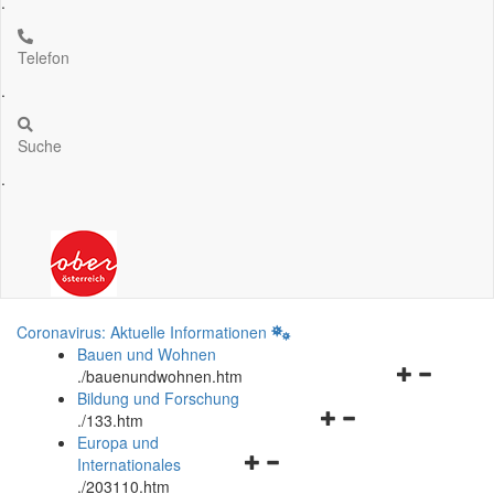
.
Telefon
.
Suche
.
Coronavirus: Aktuelle Informationen
Bauen und Wohnen
Navigationsm
.
/bauenundwohnen.htm
öffnen
Bildung und Forschung
Navigationsmenü
und
.
/133.htm
öffnen
schließen
Europa und
Navigationsmenü
und
Internationales
öffnen
schließen
.
/203110.htm