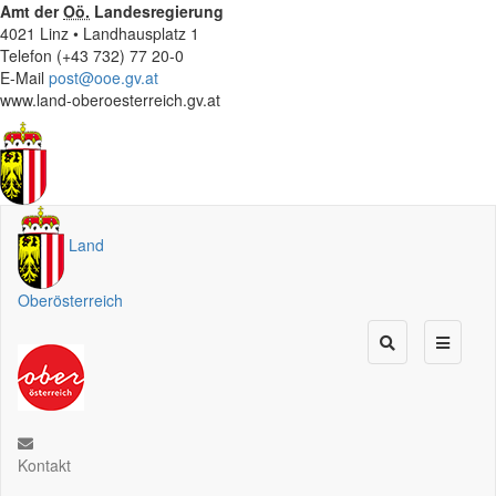
Amt der
Oö.
Landesregierung
4021 Linz • Landhausplatz 1
Telefon (+43 732) 77 20-0
E-Mail
post@ooe.gv.at
www.land-oberoesterreich.gv.at
Land
Oberösterreich
Kontakt