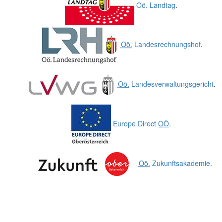
Oö.
Landtag
.
Oö.
Landesrechnungshof
.
Oö.
Landesverwaltungsgericht
.
Europe Direct
OÖ
.
Oö.
Zukunftsakademie
.