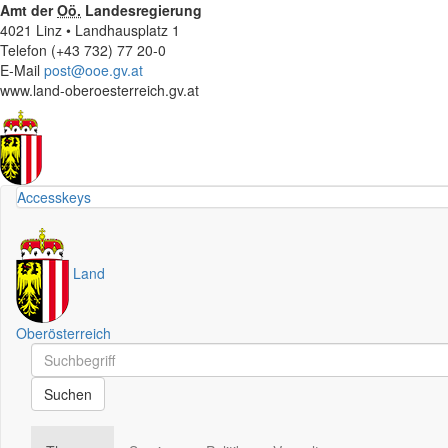
Amt der
Oö.
Landesregierung
4021 Linz • Landhausplatz 1
Telefon (+43 732) 77 20-0
E-Mail
post@ooe.gv.at
www.land-oberoesterreich.gv.at
Accesskeys
Land
Oberösterreich
Schnellsuche
Schnellsuche
Suchen