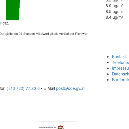
8.9 µg/m³
8.5 µg/m³
8.4 µg/m³
netz.
 gleitende 24-Stunden Mittelwert gilt als vorläufiger Richtwert.
Kontakt
.
Telefonb
Impress
Datensch
Barrierefr
efon
(+43 732) 77 20-0
• E-Mail
post@ooe.gv.at