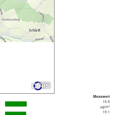
Messwert
15.5
µg/m³
15.1