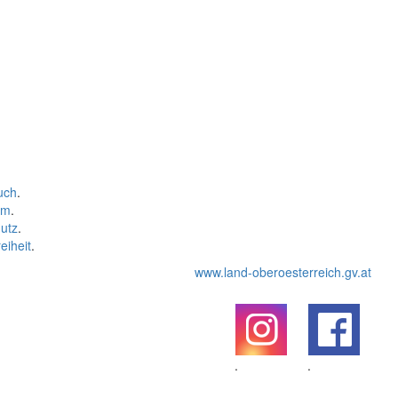
uch
.
um
.
utz
.
eiheit
.
www.land-oberoesterreich.gv.at
.
.