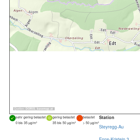
Quellen:
DORIS
,
basemap.at
Station
sehr gering belastet
gering belastet
belastet
0 bis 35 µg/m³
35 bis 50 µg/m³
> 50 µg/m³
Steyregg-Au
Enns-Kristein 3