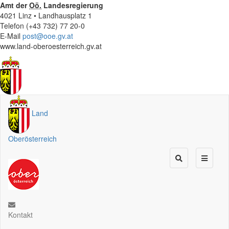
Amt der
Oö.
Landesregierung
4021 Linz • Landhausplatz 1
Telefon (+43 732) 77 20-0
E-Mail
post@ooe.gv.at
www.land-oberoesterreich.gv.at
Land
Oberösterreich
Kontakt