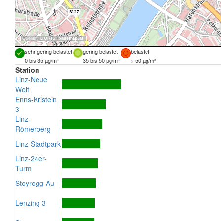
Quellen:
DORIS
,
basemap.at
sehr gering belastet
gering belastet
belastet
0 bis 35 µg/m³
35 bis 50 µg/m³
> 50 µg/m³
Station
Linz-Neue
Welt
Enns-Kristein
3
Linz-
Römerberg
Linz-Stadtpark
Linz-24er-
Turm
Steyregg-Au
Lenzing 3