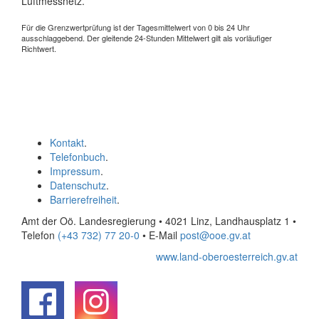
Luftmessnetz.
Für die Grenzwertprüfung ist der Tagesmittelwert von 0 bis 24 Uhr
ausschlaggebend. Der gleitende 24-Stunden Mittelwert gilt als vorläufiger
Richtwert.
Kontakt
.
Telefonbuch
.
Impressum
.
Datenschutz
.
Barrierefreiheit
.
Amt der Oö. Landesregierung • 4021 Linz, Landhausplatz 1
•
Telefon
(+43 732) 77 20-0
• E-Mail
post@ooe.gv.at
www.land-oberoesterreich.gv.at