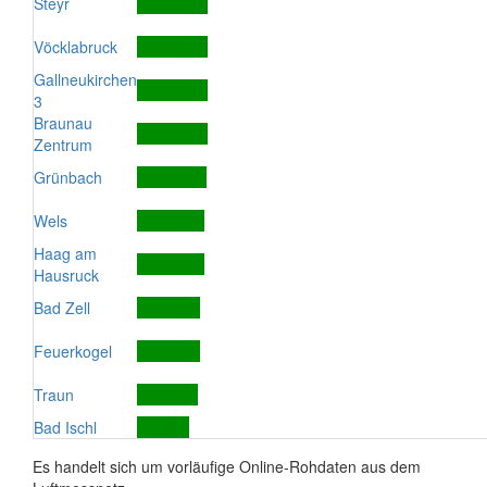
Steyr
Vöcklabruck
Gallneukirchen
3
Braunau
Zentrum
Grünbach
Wels
Haag am
Hausruck
Bad Zell
Feuerkogel
Traun
Bad Ischl
Es handelt sich um vorläufige Online-Rohdaten aus dem