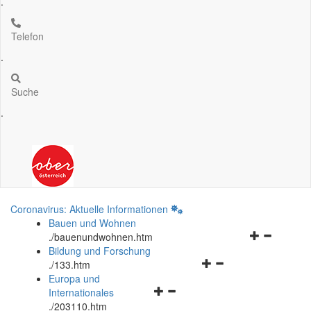
.
Telefon
.
Suche
.
Coronavirus: Aktuelle Informationen
Bauen und Wohnen
Navigationsm
.
/bauenundwohnen.htm
öffnen
Bildung und Forschung
Navigationsmenü
und
.
/133.htm
öffnen
schließen
Europa und
Navigationsmenü
und
Internationales
öffnen
schließen
.
/203110.htm