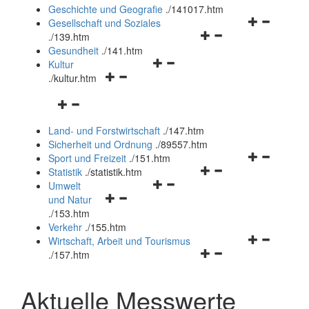
und
Geschichte und Geografie
.
/141017.htm
schließen
Navigationsm
Gesellschaft und Soziales
Navigationsmenü
öffnen
.
/139.htm
öffnen
und
Gesundheit
.
/141.htm
Navigationsmenü
und
schließen
Kultur
Navigationsmenü
öffnen
schließen
.
/kultur.htm
öffnen
und
Navigationsmenü
und
schließen
öffnen
schließen
Land- und Forstwirtschaft
.
/147.htm
und
Sicherheit und Ordnung
.
/89557.htm
schließen
Navigationsm
Sport und Freizeit
.
/151.htm
Navigationsmenü
öffnen
Statistik
.
/statistik.htm
Navigationsmenü
öffnen
und
Umwelt
Navigationsmenü
öffnen
und
schließen
und Natur
öffnen
und
schließen
.
/153.htm
und
schließen
Verkehr
.
/155.htm
schließen
Navigationsm
Wirtschaft, Arbeit und Tourismus
Navigationsmenü
öffnen
.
/157.htm
öffnen
und
und
schließen
Aktuelle Messwerte
schließen