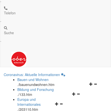
.
Telefon
.
Suche
.
Coronavirus: Aktuelle Informationen
Bauen und Wohnen
Navigationsm
.
/bauenundwohnen.htm
öffnen
Bildung und Forschung
Navigationsmenü
und
.
/133.htm
öffnen
schließen
Europa und
Navigationsmenü
und
Internationales
öffnen
schließen
.
/203110.htm