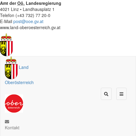
Amt der
Oö.
Landesregierung
4021 Linz • Landhausplatz 1
Telefon (+43 732) 77 20-0
E-Mail
post@ooe.gv.at
www.land-oberoesterreich.gv.at
Land
Oberösterreich
Kontakt