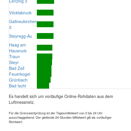
Lenzing 3
Vöcklabruck
Gallneukirchen
3
Steyregg-Au
Haag am
Hausruck
Traun
Steyr
Bad Zell
Feuerkogel
Grünbach
Bad Ischl
Es handelt sich um vorläufige Online-Rohdaten aus dem
Luftmessnetz.
Für die Grenzwertprüfung ist der Tagesmittelwert von 0 bis 24 Uhr
ausschlaggebend. Der gleitende 24-Stunden Mittelwert gilt als vorläufiger
Richtwert.