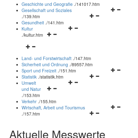
und
Geschichte und Geografie
.
/141017.htm
schließen
Navigationsm
Gesellschaft und Soziales
Navigationsmenü
öffnen
.
/139.htm
öffnen
und
Gesundheit
.
/141.htm
Navigationsmenü
und
schließen
Kultur
Navigationsmenü
öffnen
schließen
.
/kultur.htm
öffnen
und
Navigationsmenü
und
schließen
öffnen
schließen
Land- und Forstwirtschaft
.
/147.htm
und
Sicherheit und Ordnung
.
/89557.htm
schließen
Navigationsm
Sport und Freizeit
.
/151.htm
Navigationsmenü
öffnen
Statistik
.
/statistik.htm
Navigationsmenü
öffnen
und
Umwelt
Navigationsmenü
öffnen
und
schließen
und Natur
öffnen
und
schließen
.
/153.htm
und
schließen
Verkehr
.
/155.htm
schließen
Navigationsm
Wirtschaft, Arbeit und Tourismus
Navigationsmenü
öffnen
.
/157.htm
öffnen
und
und
schließen
Aktuelle Messwerte
schließen