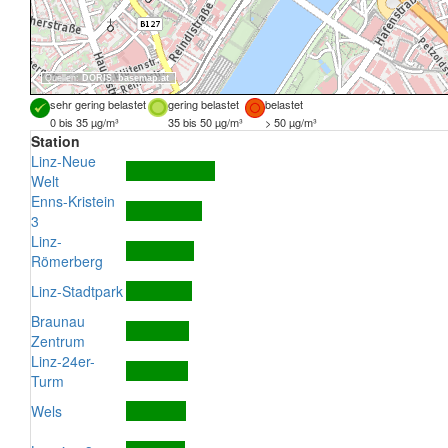
Quellen:
DORIS
,
basemap.at
sehr gering belastet
gering belastet
belastet
0 bis 35 µg/m³
35 bis 50 µg/m³
> 50 µg/m³
Station
Linz-Neue
Welt
Enns-Kristein
3
Linz-
Römerberg
Linz-Stadtpark
Braunau
Zentrum
Linz-24er-
Turm
Wels