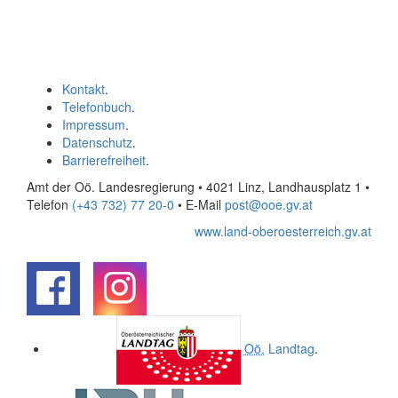
Kontakt
.
Telefonbuch
.
Impressum
.
Datenschutz
.
Barrierefreiheit
.
Amt der Oö. Landesregierung • 4021 Linz, Landhausplatz 1
•
Telefon
(+43 732) 77 20-0
• E-Mail
post@ooe.gv.at
www.land-oberoesterreich.gv.at
.
.
Oö.
Landtag
.