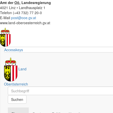
Amt der
Oö.
Landesregierung
4021 Linz • Landhausplatz 1
Telefon (+43 732) 77 20-0
E-Mail
post@ooe.gv.at
www.land-oberoesterreich.gv.at
Accesskeys
Land
Oberösterreich
Schnellsuche
Schnellsuche
Suchen