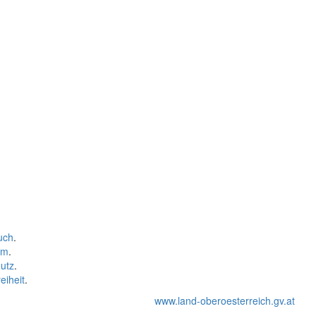
uch
.
um
.
utz
.
eiheit
.
www.land-oberoesterreich.gv.at