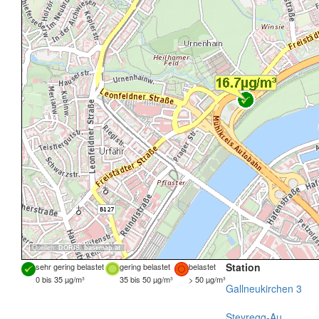
Quellen:
DORIS
,
basemap.at
Station
sehr gering belastet
gering belastet
belastet
0 bis 35 µg/m³
35 bis 50 µg/m³
> 50 µg/m³
Gallneukirchen 3
Steyregg-Au