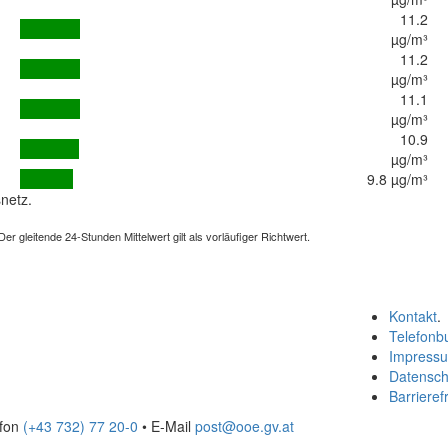
11.2
µg/m³
11.2
µg/m³
11.1
µg/m³
10.9
µg/m³
9.8 µg/m³
netz.
 gleitende 24-Stunden Mittelwert gilt als vorläufiger Richtwert.
Kontakt
.
Telefonb
Impress
Datensch
Barrierefr
efon
(+43 732) 77 20-0
• E-Mail
post@ooe.gv.at